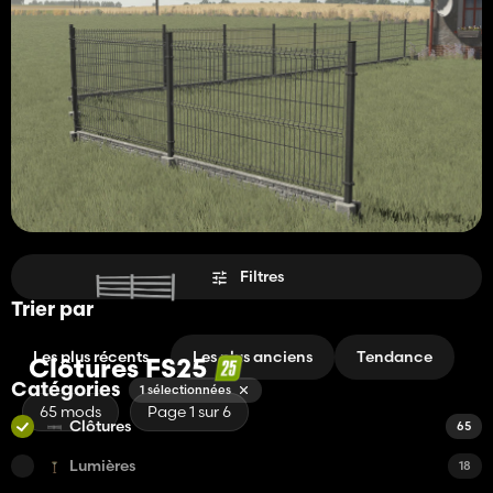
Filtres
Trier par
Les plus récents
Les plus anciens
Tendance
Clôtures FS25
Catégories
1 sélectionnées
65 mods
Page 1 sur 6
Clôtures
65
Lumières
18