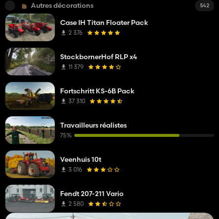
Autres décorations
542
Case IH Titan Floater Pack
2 376
StockbornerHof RLP x4
11 379
Fortschritt KS-6B Pack
37 310
Travailleurs réalistes
75%
Veenhuis 10t
3 016
Fendt 207-211 Vario
2 580