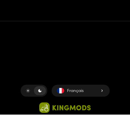
Contact
Aide
Conditions générales d'utilisation
Politique de confidentialité
Gérer les cookies
Français
Copyright © 2018-2026
King UP SAS
. Tous droits réservés.