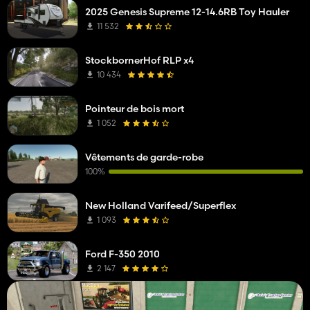
2025 Genesis Supreme 12-14.6RB Toy Hauler
11 532
StockbornerHof RLP x4
10 434
Pointeur de bois mort
1 052
Vêtements de garde-robe
100%
New Holland Varifeed/Superflex
1 093
Ford F-350 2010
2 147