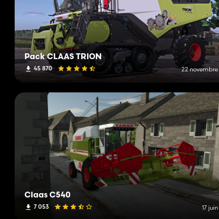
Pack CLAAS TRION
45 870
22 novembre
Claas C540
7 053
17 jui