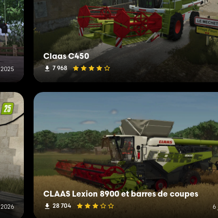
Claas C450
7 968
 2025
CLAAS Lexion 8900 et barres de coupes
28 704
n 2026
6