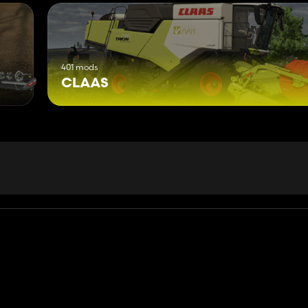
401 mods
CLAAS