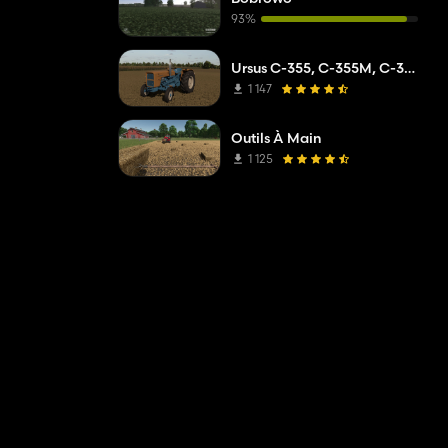
93%
Ursus C-355, C-355M, C-360
1 147
Outils À Main
1 125