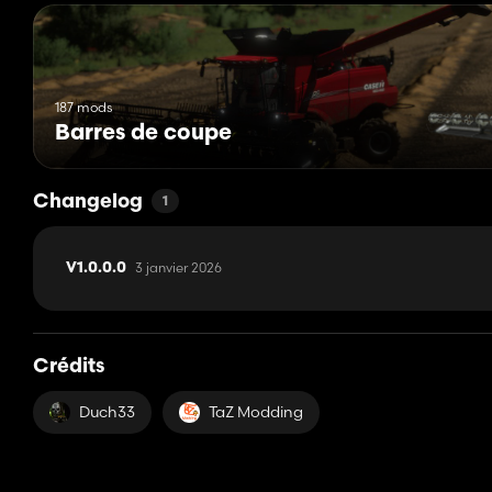
187 mods
Barres de coupe
Changelog
1
3 janvier 2026
V1.0.0.0
Crédits
Duch33
TaZ Modding