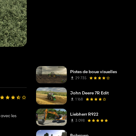
Pistes de boue visuelles
29 735
John Deere 7R Edit
1 168
Liebherr R922
 avec les
3 098
Bobrowo