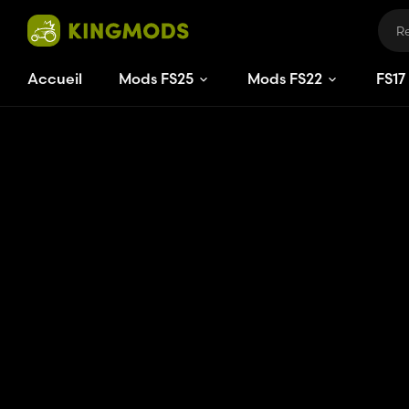
Accueil
Mods FS25
Mods FS22
FS
17