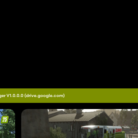
er V1.0.0.0
(drive.google.com)