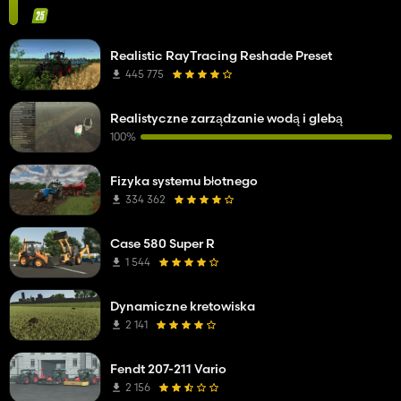
Realistic RayTracing Reshade Preset
445 775
Realistyczne zarządzanie wodą i glebą
100%
Fizyka systemu błotnego
334 362
Case 580 Super R
1 544
Dynamiczne kretowiska
2 141
Fendt 207-211 Vario
2 156