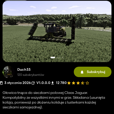
Duch33
Subskrybuj
120 subskrybentów
3 stycznia 2026
V1.0.0.0
12 780
Głowica tnąca do sieczkarni polowej Claas Jaguar.
Kompatybilny ze wszystkimi innymi w grze. Składana (usunięta
kolizja, ponieważ po złożeniu koliduje z lusterkami każdej
sieczkarni samojezdnej).