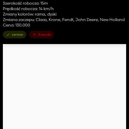
Szerokość robocza: 15m
Prędkość robocza: 14 km/h
Zmiany kolorów: rama, dyski
Zmiana zaczepu: Claas, Krone, Fendt, John Deere, New Holland
Cena: 130.000
serwer
Konsole