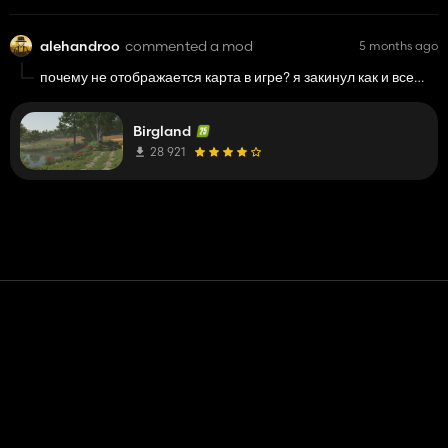
alehandroo
commented a mod
5 months ago
почему не отображается карта в игре? я закинул как и все
моды в папку, но карта не отображается
Birgland
28 921
Contact
Help
Terms of Service
Privacy Policy