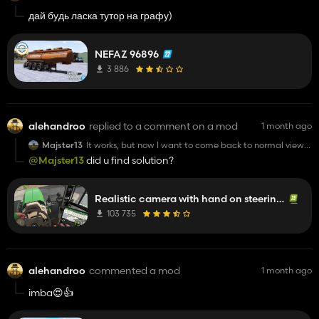
дай будь ласка тутор на графу)
NEFAZ 96896
3 886
alehandroo
replied to a comment on a mod
1 month ago
Majster13
It works, but now I want to come back to normal view
(without hands). Can you tell me how can I do it now?
@Majster13
did u find solution?
Realistic camera with hand on steering wheel
103 735
alehandroo
commented a mod
1 month ago
imba😍👍️