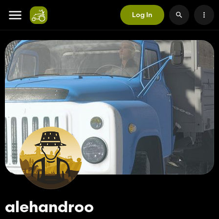
Log In
alehandroo