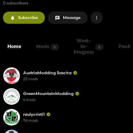
0 subscribers
Subscribe
Message
Work-
Home
Mods
In-
Packs
0
0
Progress
AustriaModding Sascha
23 mods
GreenMountainModding
6 mods
raulycristi1
116 mods