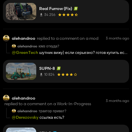
Real Furrow (Fix)
34 256
alehandroo
replied to a comment on a mod
3 months ago
alehandroo
юмз откуда?
@GreenTech
шутник вижу) если серьезно? готов купить если
приват
SUPN-8
10 824
alehandroo
3 months ago
replied to a comment on a Work-In-Progress
alehandroo
трактор приват?
@Derezovsky
ссылка есть?