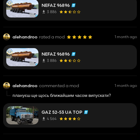
NEFAZ 96896
3 886
alehandroo
rated a mod
1 month ago
NEFAZ 96896
3 886
alehandroo
commented a mod
1 month ago
плануєш ще щось ближайшим часом випускати?
GAZ 52-53 UA TOP
4 564