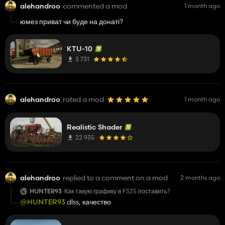
alehandroo
commented a mod
1 month ago
юмез приват чи буде на донаті?
KTU-10
3 731
alehandroo
rated a mod
1 month ago
Realistic Shader
22 935
alehandroo
replied to a comment on a mod
2 months ago
HUNTER93
Как такую графику в FS25 поставить?
@HUNTER93
dlss, качество