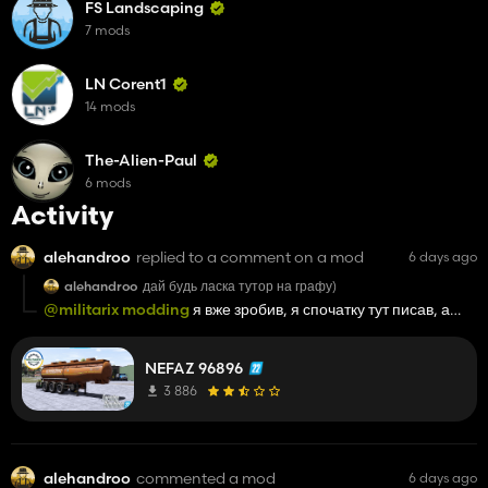
FS Landscaping
7 mods
LN Corent1
14 mods
The-Alien-Paul
6 mods
Activity
alehandroo
replied to a comment on a mod
6 days ago
alehandroo
дай будь ласка тутор на графу)
@militarix modding
я вже зробив, я спочатку тут писав, а
потім згадав за тг
NEFAZ 96896
3 886
alehandroo
commented a mod
6 days ago