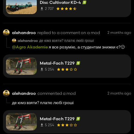
Disc Cultivator KD-4
2 707
alehandroo
replied to a comment on a mod
2 months ago
alehandroo
де юмз взяти? платю любі гроші
@Agro Akademie
я все розумію, а студентам знижки є?🙂
Metal-Fach T229
5 254
alehandroo
commented a mod
2 months ago
де юмз взяти? платю любі гроші
Metal-Fach T229
5 254