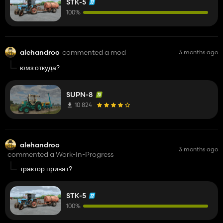
STK-5
100%
alehandroo
commented a mod
3 months ago
юмз откуда?
SUPN-8
10 824
alehandroo
3 months ago
commented a Work-In-Progress
трактор приват?
STK-5
100%