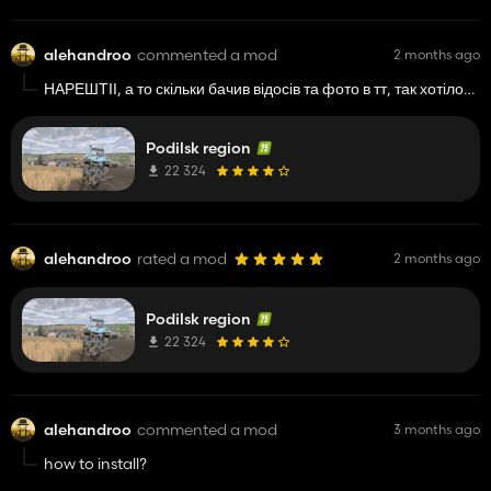
alehandroo
commented a mod
2 months ago
НАРЕШТІІ, а то скільки бачив відосів та фото в тт, так хотілосб
самому пограти, дякую! бажаю успіху та розвитку! <3
Podilsk region
22 324
alehandroo
rated a mod
2 months ago
Podilsk region
22 324
alehandroo
commented a mod
3 months ago
how to install?