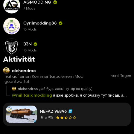
AGMODDING
7 Mods
Cyrilmodding88
16 Mods
B3N
16 Mods
Aktivität
alehandroo
vor 6 Tagen
hat auf einen Kommentar zu einem Mod
geantwortet
alehandroo
дай будь ласка тутор на графу)
@militarix modding
я вже зробив, я спочатку тут писав, а
потім згадав за тг
NEFAZ 96896
3 918