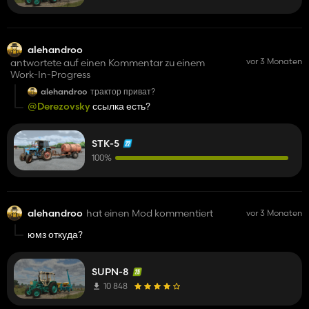
alehandroo
vor 3 Monaten
antwortete auf einen Kommentar zu einem
Work-In-Progress
alehandroo
трактор приват?
@Derezovsky
ссылка есть?
STK-5
100%
alehandroo
hat einen Mod kommentiert
vor 3 Monaten
юмз откуда?
SUPN-8
10 848