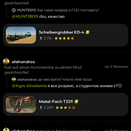
geantwortet
HUNTER93
Как такую графику в FS25 поставить?
@HUNTER93
dlss, качество
Scheibengrubber KD-4
2 714
alehandroo
vor 2 Monaten
hat auf einen Kommentar zu einem Mod
geantwortet
alehandroo
де юмз взяти? платю любі гроші
@Agro Akademie
я все розумію, а студентам знижки є?🙂
Metal-Fach T229
5 269
alehandroo
hat einen Mod kommentiert
vor 2 Monaten