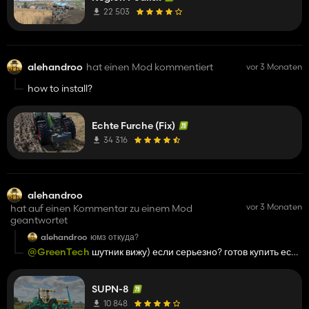
22 503
alehandroo
hat einen Mod kommentiert
vor 3 Monaten
how to install?
Echte Furche (Fix)
34 316
alehandroo
vor 3 Monaten
hat auf einen Kommentar zu einem Mod
geantwortet
alehandroo
юмз откуда?
@GreenTech
шутник вижу) если серьезно? готов купить если
приват
SUPN-8
10 848