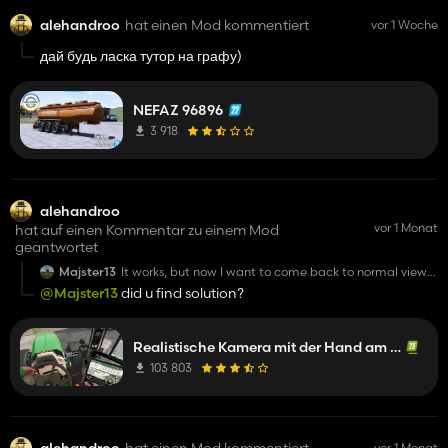
alehandroo
hat einen Mod kommentiert
vor 1 Woche
дай будь ласка тутор на графу)
NEFAZ 96896
3 918
alehandroo
vor 1 Monat
hat auf einen Kommentar zu einem Mod
geantwortet
Majster13
It works, but now I want to come back to normal view
(without hands). Can you tell me how can I do it now?
@Majster13
did u find solution?
Realistische Kamera mit der Hand am Lenkrad
103 803
alehandroo
hat einen Mod kommentiert
vor 1 Monat