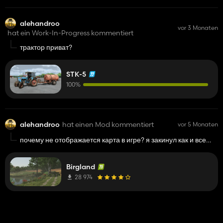
alehandroo
vor 3 Monaten
hat ein Work-In-Progress kommentiert
трактор приват?
STK-5
100%
alehandroo
hat einen Mod kommentiert
vor 5 Monaten
почему не отображается карта в игре? я закинул как и все
моды в папку, но карта не отображается
Birgland
28 974