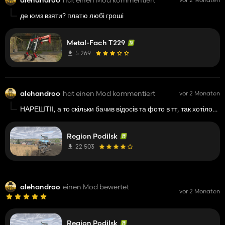
де юмз взяти? платю любі гроші
Metal-Fach T229
5 269
alehandroo
hat einen Mod kommentiert
vor 2 Monaten
НАРЕШТІІ, а то скільки бачив відосів та фото в тт, так хотілосб
самому пограти, дякую! бажаю успіху та розвитку! <3
Region Podilsk
22 503
alehandroo
einen Mod bewertet
vor 2 Monaten
Region Podilsk