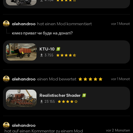
alehandroo
hat einen Mod kommentiert
vor 1 Monat
юмез приват чи буде на донаті?
KTU-10
3 755
alehandroo
einen Mod bewertet
vor 1 Monat
Realistischer Shader
23 155
alehandroo
vor 2 Monaten
hat auf einen Kommentar zu einem Mod