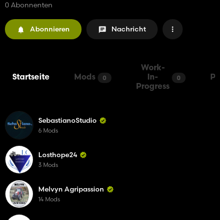
0 Abonnenten
Abonnieren
Nachricht
Work-
Startseite
Mods
In-
Pa
0
0
Progress
SebastianoStudio
6 Mods
Losthope24
3 Mods
Melvyn Agripassion
14 Mods