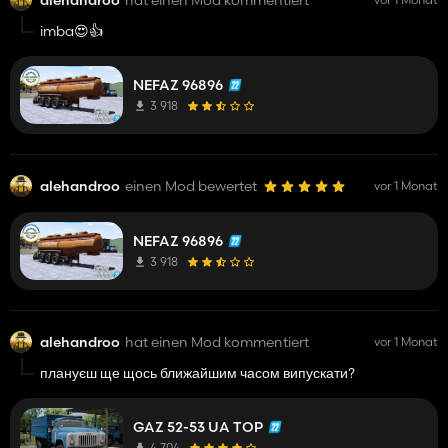
imba😍👍️
NEFAZ 96896
3 918
alehandroo
einen Mod bewertet
vor 1 Monat
NEFAZ 96896
3 918
alehandroo
hat einen Mod kommentiert
vor 1 Monat
плануєш ще щось ближайшим часом випускати?
GAZ 52-53 UA TOP
4 704