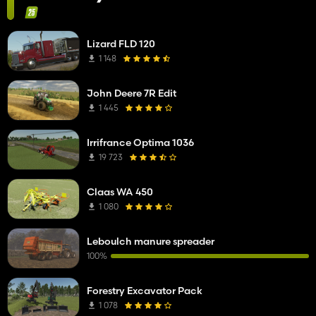
Lizard FLD 120
1 148
John Deere 7R Edit
1 445
Irrifrance Optima 1036
19 723
Claas WA 450
1 080
Leboulch manure spreader
100%
Forestry Excavator Pack
1 078