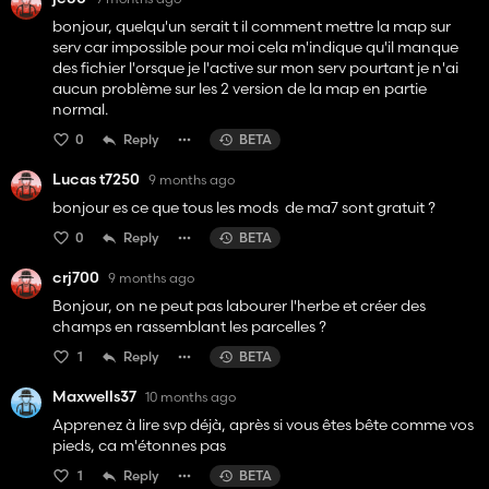
bonjour, quelqu'un serait t il comment mettre la map sur
serv car impossible pour moi cela m'indique qu'il manque
des fichier l'orsque je l'active sur mon serv pourtant je n'ai
aucun problème sur les 2 version de la map en partie
normal.
0
Reply
BETA
Lucas t7250
9 months ago
bonjour es ce que tous les mods de ma7 sont gratuit ?
0
Reply
BETA
crj700
9 months ago
Bonjour, on ne peut pas labourer l'herbe et créer des
champs en rassemblant les parcelles ?
1
Reply
BETA
Maxwells37
10 months ago
Apprenez à lire svp déjà, après si vous êtes bête comme vos
pieds, ca m'étonnes pas
1
Reply
BETA