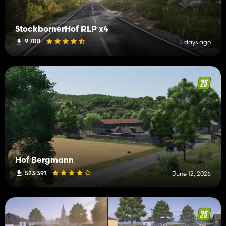
StockbornerHof RLP x4
9 708
5 days ago
Hof Bergmann
523 391
June 12, 2026