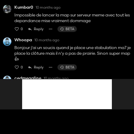
Kumbar0
10 months ago
Impossible de lancer la map sur serveur meme avec tout les
depandance mise vraiment dommage
0
Reply
BETA
Whoopa
10 months ago
Bonjour j'ai un soucis quand je place une stabulation ma7 je
place la clôture mais il n'y a pas de prairie. Sinon super map
👍
0
Reply
BETA
cedmegaline
10 months ago
aucun bâtiment sur la ferme, dommage la map avait l'ai
cool
0
Reply
BETA
View 4 replies
KevElo48
10 months ago
Bonjour, j'ai un petit souci sur la map.. j'ai placer une étable