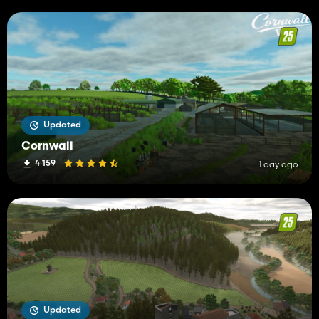
Updated
Cornwall
4 159
1 day ago
Updated