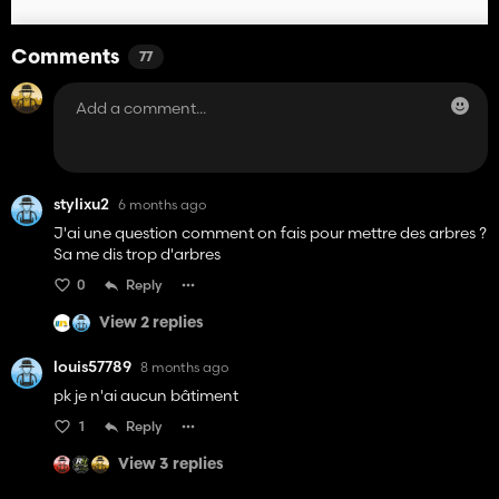
Comments
77
stylixu2
6 months ago
J'ai une question comment on fais pour mettre des arbres ?
Sa me dis trop d'arbres
0
Reply
View 2 replies
louis57789
8 months ago
pk je n'ai aucun bâtiment
1
Reply
View 3 replies