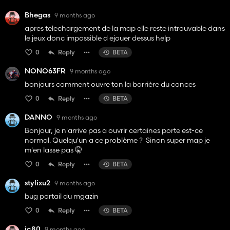
Bhegas
9 months ago
apres telechargement de la map elle reste introuvable dans
le jeux donc impossible d ejouer dessus help
0
Reply
BETA
NONO63FR
9 months ago
bonjours comment ouvre ton la barrière du conces
0
Reply
BETA
DANNO
9 months ago
Bonjour, je n'arrive pas a ouvrir certaines porte est-ce
normal. Quelqu'un a ce problème ? Sinon super map je
m'en lasse pas 🤫
0
Reply
BETA
stylixu2
9 months ago
bug portail du mgazin
0
Reply
BETA
jc80
9 months ago