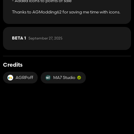
- Added icons to points of sale
Thanks to AGModding62 for saving me time with icons.
September 27, 2025
BETA 1
Credits
AGRPoff
MA7 Studio