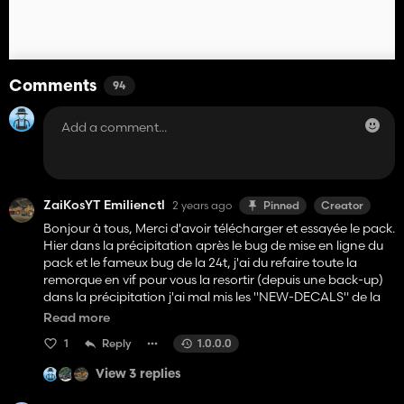
Comments
94
ZaiKosYT Emilienctl
2 years ago
Pinned
Creator
Bonjour à tous, Merci d'avoir télécharger et essayée le pack.
Hier dans la précipitation après le bug de mise en ligne du
pack et le fameux bug de la 24t, j'ai du refaire toute la
remorque en vif pour vous la resortir (depuis une back-up)
dans la précipitation j'ai mal mis les "NEW-DECALS" de la
24T dans l'i3D donc elle sont bugée et ne bouge pas, vous
Read more
pouvez avoir le nouveau lien sur mon discord qui regle ce
1
Reply
1.0.0.0
probleme, bientot il y aura une mise a jour pour les bugs de
textures, bon jeu
View 3 replies