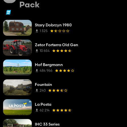
Pack
Stary Dobrzyn 1980
1 325
Zetor Forterra Old Gen
10 654
Hof Bergmann
484 966
Fountain
240
La Posta
62 214
IHC 33 Series