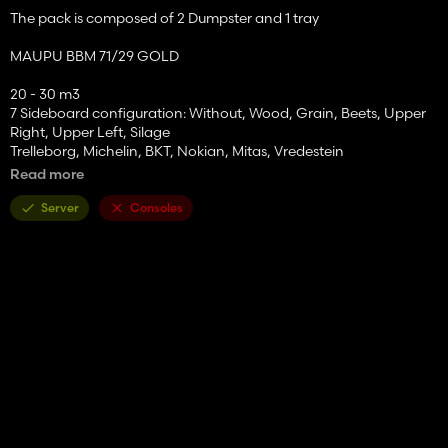
The pack is composed of 2 Dumpster and 1 tray
MAUPU BBM 71/29 GOLD
20 - 30 m3
7 Sideboard configuration: Without, Wood, Grain, Beets, Upper
Right, Upper Left, Silage
Trelleborg, Michelin, BKT, Nokian, Mitas, Vredestein
Trunking configuration,
Read more
3 configuration of Decals (Old, Recent)
Body option, Without, Tarpaulin support, Walkway.
Server
Consoles
Chassis option (mudguard, external hydraulic management for
raising [fictitious])
WARNING door stickers
Tarpaulin option and choice of colors
8 colors to choose from (Maupu blue x3, Legras, Red, Yellow,
Green, JD)
9 rim colors to choose from
MAUPU TDM 86/23 OR
26.5 - 37