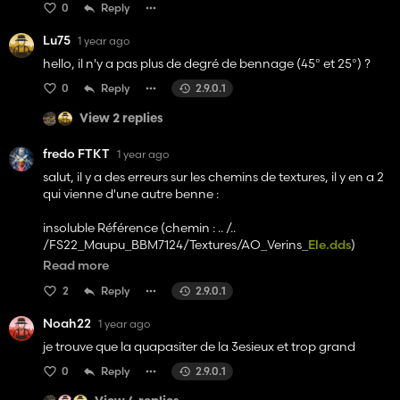
0
Reply
Lu75
1 year ago
hello, il n'y a pas plus de degré de bennage (45° et 25°) ?
0
Reply
2.9.0.1
View 2 replies
fredo FTKT
1 year ago
salut, il y a des erreurs sur les chemins de textures, il y en a 2
qui vienne d'une autre benne :
insoluble Référence (chemin : .. /..
/FS22_Maupu_BBM7124/Textures/AO_Verins_
Ele.dds
)
insoluble Référence (chemin : .. /..
Read more
/FS22_Maupu_BBM7124/Textures/Maupu20T_
specular.dds
2
Reply
2.9.0.1
)
Noah22
1 year ago
et une texture où tu indique 2 fois texture :
insoluble Référence (chemin : ..
je trouve que la quapasiter de la 3esieux et trop grand
/Textures/Textures/maupu_
specular.dds
)
0
Reply
2.9.0.1