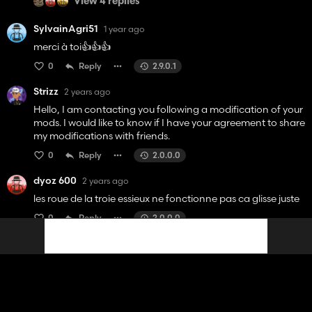
View 4 replies
SylvainAgri51
1 year ago
merci à toi👍️👍️👍️
0
Reply
2.9.0.1
Strizz
2 years ago
Hello, I am contacting you following a modification of your
mods. I would like to know if I have your agreement to share
my modifications with friends.
0
Reply
2.0.0.0
dyoz 600
2 years ago
les roue de la troie essieux ne fonctionne pas ca glisse juste
0
Reply
2.0.0.0
View 1 reply
Neox371
2 years ago
Lorsque la benne est remplis au max et que je vais vite avec
le tracteur lorsque je tourne un peu le tracteur et la benne