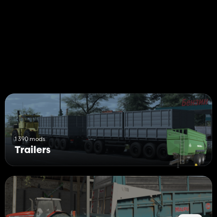
7 Sideboard configuration: Without, Wood, Grain, Beets, Upper
Right, Upper Left, Silage
Trelleborg, Michelin, BKT, Nokian, Mitas, Vredestein
Trunking configuration,
3 configuration of Decals (Old, Recent)
Body option, Without, Tarpaulin support, Walkway.
Chassis option (mudguard, external hydraulic management for
raising [fictitious])
WARNING door stickers
Tarpaulin option and choice of colors
8 colors to choose from (Maupu blue x3, Legras, Red, Yellow,
Green, JD)
9 rim colors to choose from
MAUPU PM 1180/200
1 390 mods
Trailers
3 Fodder configuration: Without, Straw, PDT Passage....
Tire of your choice
4 rotating beacon configurations
6 colors to choose from (Maupu blue x3, Legras, Red, Yellow,
Green, JD)
7 rim colors to choose from