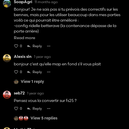
SoapAgri
11 months ago
Bonjour! Je ne sais pas si tu prévois des correctifs sur les
bennes, mais pour les utiliser beaucoup dans mes parties
voilà ce qui pourrait être amélioré :
-config ridelle betterave (la contenance dépasse de la
porte arrière)
-config ridelle grain (la benne paraît peu remplie
Read more
visuellement)
0
Reply
Alexis sln
1 year ago
bonjour c'est qu'elle map en fond s'il vous plait
0
Reply
View 1 reply
seb72
1 year ago
Pensez vous la convertir sur fs25 ?
0
Reply
View 5 replies