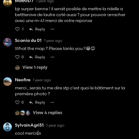
Mathis77
1 year ago
bjr surper benne ! il serait posible de mettre la ridelle a
bettterave de lautre coté aussi ? pour pouvoir arracher
avec une m-41 merci de votre reponse
1
Reply
Scania du 01
1 year ago
What the map ? Please tanks you !!😁😉
0
Reply
View 1 reply
Neofire
1 year ago
merci , serais tu me dire stp c'est quoi le bâtiment sur la
première photo ?
0
Reply
View 4 replies
SylvainAgri51
1 year ago
cool merci👍️