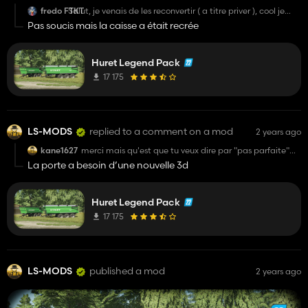
fredo FTKT
Salut, je venais de les reconvertir ( a titre priver ), cool je
vais pouvoir vérifier si ma conversion est bonne. Merci
Pas soucis mais la caisse a était recrée
Huret Legend Pack
17 175
LS-MODS
replied to a comment on a mod
2 years ago
kane1627
merci mais qu'est que tu veux dire par "pas parfaite"
stp?
La porte a besoin d’une nouvelle 3d
Huret Legend Pack
17 175
LS-MODS
published a mod
2 years ago