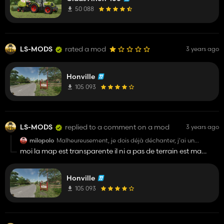
50 088
LS-MODS
rated a mod
3 years ago
Honville
105 093
LS-MODS
replied to a comment on a mod
3 years ago
milopolo
Malheureusement, je dois déjà déchanter, j'ai un
problème de texture. Les sols sont tout blancs. Je
moi la map est transparente il ni a pas de terrain est ma
précise, la partie démarre en août et ce n'est pas de la
carte graphique et le jeu et a jour pour info j'ai un ryzen 5 et
neige. Dommage, on ne peut pas joindre de capture
d'écran.
une rtx 2080 je pense qu'il il y a un problème avec le multi
Honville
angle
105 093