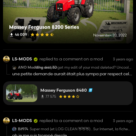
Massey Ferguson 8200 Series
46 009
November 20, 2022
LS-MODS
replied to a comment on a mod
3 years ago
ANO Modding and 3D
Why did you get my edit of your mod deleted? Uncool
man, i spent quite a lot of time on it and even gave you
une petite demande aurait était plus sympa par respect cela
credits for the mod everywhere...
fait plus 8 mois que je travaille dessus pour rendre un mods
propre est dans la foulé le voila tout modifier a tout va avec
Massey Ferguson 8480
des erreurs, donc voila pourquoi
77 575
LS-MODS
replied to a comment on a mod
3 years ago
Bif974
Super mod (et LOG CLEAN 👋👋👋) . Sur Internet, la fiche
technique indique 290CH pour le MF8480. Tu as indiqué
ah je me suis trompé desole