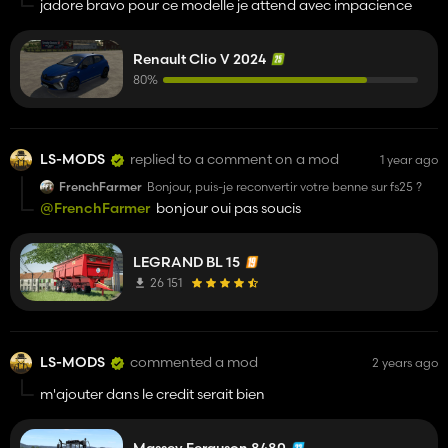
jadore bravo pour ce modelle je attend avec impacience
Renault Clio V 2024
80%
LS-MODS
replied to a comment on a mod
1 year ago
FrenchFarmer
Bonjour, puis-je reconvertir votre benne sur fs25 ?
@FrenchFarmer
bonjour oui pas soucis
LEGRAND BL 15
26 151
LS-MODS
commented a mod
2 years ago
m'ajouter dans le credit serait bien
Massey Ferguson 8480