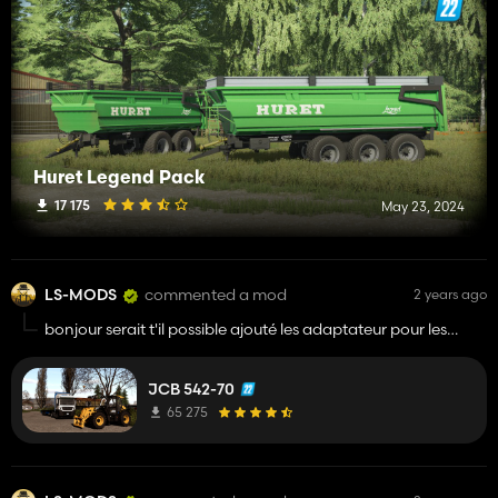
Huret Legend Pack
17 175
May 23, 2024
LS-MODS
commented a mod
2 years ago
bonjour serait t'il possible ajouté les adaptateur pour les
godet jcb merci il ne s'affiche pas en magasin merci
JCB 542-70
65 275