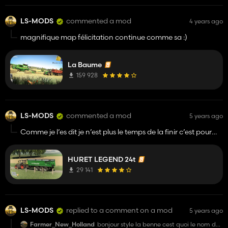
LS-MODS
commented a mod
4 years ago
magnifique map félicitation continue comme sa :)
La Baume
159 928
LS-MODS
commented a mod
5 years ago
Comme je l’es dit je n’est plus le temps de la finir c’est pour
cela que il y a un décalage avec une ridelle est des petite
bricole je préfère vous en faire profiter.
HURET LEGEND 24t
29 141
LS-MODS
replied to a comment on a mod
5 years ago
Farmer_New_Holland
bonjour style la benne cest quoi le nom de