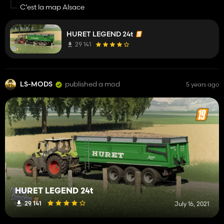
la map ?
C’est la map Alsace
HURET LEGEND 24t
29 141
LS-MODS
published a mod
5 years ago
HURET LEGEND 24t
29 141
July 16, 2021