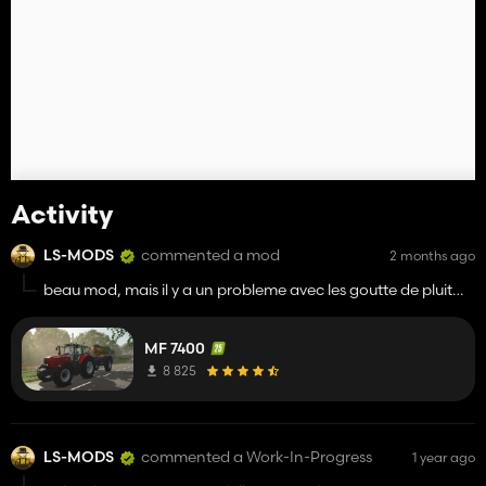
Activity
LS-MODS
commented a mod
2 months ago
beau mod, mais il y a un probleme avec les goutte de pluit
sur la capot et les roue etroite qui sont vovale
MF 7400
8 825
LS-MODS
commented a Work-In-Progress
1 year ago