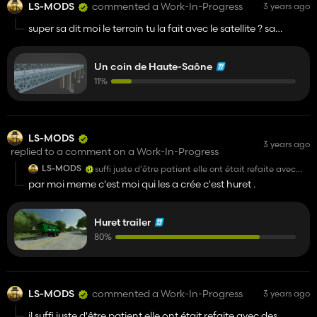
LS-MODS
commented a Work-In-Progress
3 years ago
super sa dit moi le terrain tu la fait avec le satellite ? sa
m'intéresse de savoir comment tu a fait ?
Un coin de Haute-Saône
11%
LS-MODS
3 years ago
replied to a comment on a Work-In-Progress
LS-MODS
il suffi juste d'être patient elle ont était refaite avec
des nouveauté
par moi meme c'est moi qui les a crée c'est huret .
Huret trailer
80%
LS-MODS
commented a Work-In-Progress
3 years ago
il suffi juste d'être patient elle ont était refaite avec des