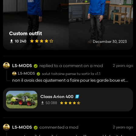
Custom outfit
10 240
December 30, 2023
LS-MODS
replied to a comment on a mod
2 years ago
LS-MODS
salut toitoine pense tu sortir la v1.1
non il avais des ajustement a faire pour les garde boue et
plien petite chose
Claas Arion 400
50 088
LS-MODS
commented a mod
2 years ago