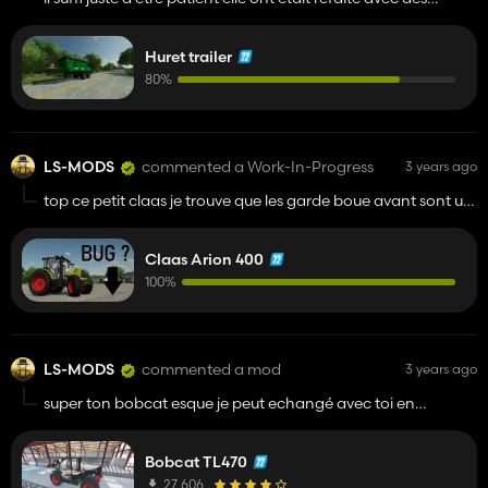
nouveauté
Huret trailer
80%
LS-MODS
commented a Work-In-Progress
3 years ago
top ce petit claas je trouve que les garde boue avant sont un
peut trop prêt du pneu
Claas Arion 400
100%
LS-MODS
commented a mod
3 years ago
super ton bobcat esque je peut echangé avec toi en
message prive sur discord pour le bobcat stp
Bobcat TL470
27 606