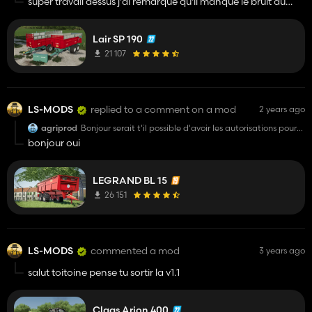
super travail dessus j'ai remarqué qu'il manqué le bruit du
boumm quand on abaisse la benne
Lair SP 190
21 107
LS-MODS
replied to a comment on a mod
2 years ago
agriprod
Bonjour serait t'il possible d'avoir les autorisations pour
la publier sur le fs22 ?
bonjour oui
LEGRAND BL 15
26 151
LS-MODS
commented a mod
3 years ago
salut toitoine pense tu sortir la v1.1
Claas Arion 400