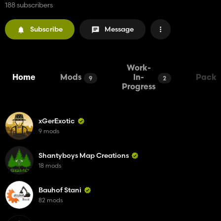
188 subscribers
Subscribe
Message
Work-
Home
Mods
In-
Packs
9
2
Progress
xGerExotic
9 mods
Shantyboys Map Creations
18 mods
Bauhof Stani
82 mods