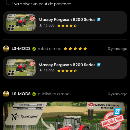
beau celui ci!!
il va arriver un peut de patience
Massey Ferguson 8200 Series
46 009
LS-MODS
rated a mod
3 years ago
Massey Ferguson 8200 Series
46 009
LS-MODS
published a mod
3 years ago