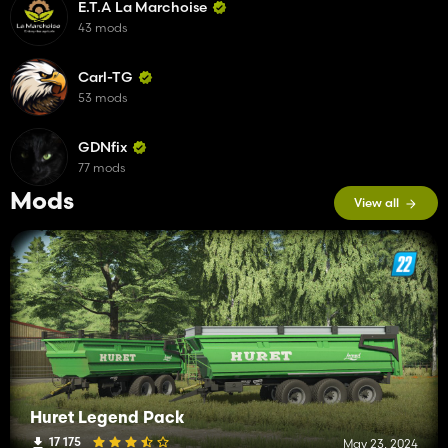
E.T.A La Marchoise
43 mods
Carl-TG
53 mods
GDNfix
77 mods
Mods
View all
Huret Legend Pack
17 175
May 23, 2024