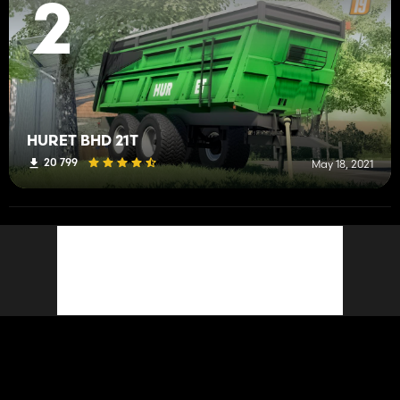
2
HURET BHD 21T
20 799
May 18, 2021
LS-MODS
published a mod
5 years ago