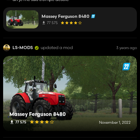
250CH dans le shop , et il fait dans le jeu 320CH !
Massey Ferguson 8480
77 575
LS-MODS
updated a mod
3 years ago
Massey Ferguson 8480
77 575
November 1, 2022