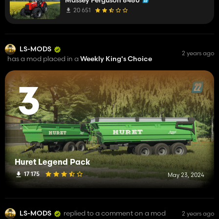
20 651
LS-MODS
2 years ago
has a mod placed in a
Weekly King's Choice
3
Huret Legend Pack
17 175
May 23, 2024
LS-MODS
replied to a comment on a mod
2 years ago