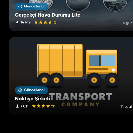
Güncellendi
Gerçekçi Hava Durumu Lite
14 612
4 gün
Güncellendi
Nakliye Şirketi
7 011
14 saat