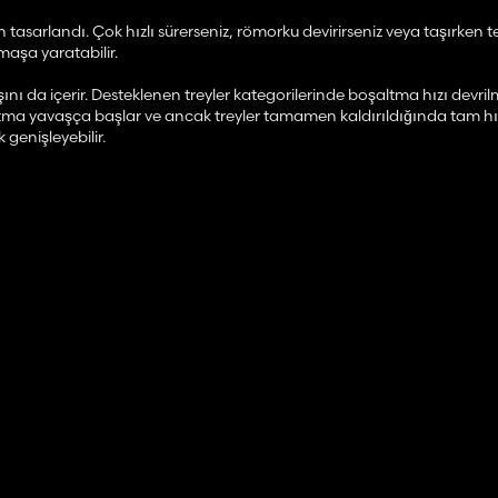
in tasarlandı. Çok hızlı sürerseniz, römorku devirirseniz veya taşırken t
maşa yaratabilir.
ı da içerir. Desteklenen treyler kategorilerinde boşaltma hızı devri
ma yavaşça başlar ve ancak treyler tamamen kaldırıldığında tam hız
genişleyebilir.
relenir; böylece sistem sıvılar, hayvanlar veya diğer uygun olmayan dolgu
kları, burgu vagonlarını, gübre serpme makinelerini, yem vagonlarını,
 destekler.
ysics Core, araç, arazi, kavrama, ıslaklık, ağırlık, zemin ve uygulama f