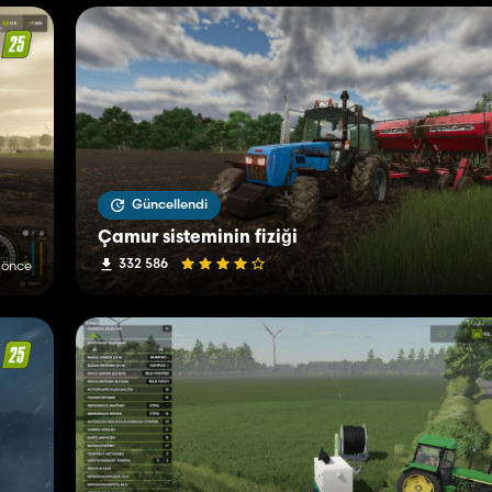
Güncellendi
Çamur sisteminin fiziği
332 586
 önce