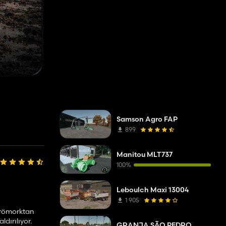
Samson Agro FAP
899
Manitou MLT737
100%
Leboulch Maxi 13004
1 905
e römorktan
dırılıyor.
GRANJA SÃO PEDRO