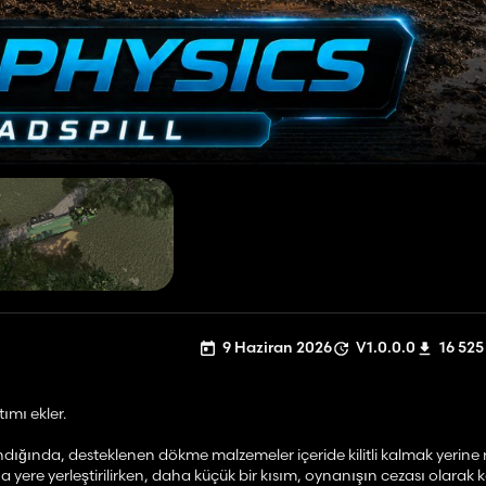
9 Haziran 2026
V1.0.0.0
16 525
ımı ekler.
ndığında, desteklenen dökme malzemeler içeride kilitli kalmak yerin
ere yerleştirilirken, daha küçük bir kısım, oynanışın cezası olarak kal