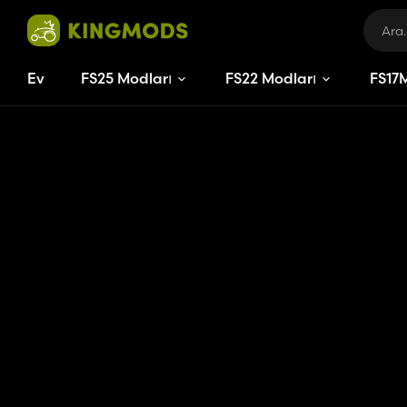
Ev
FS25 Modları
FS22 Modları
FS
17