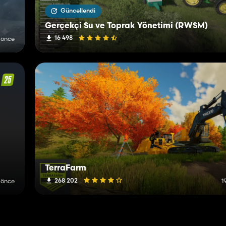
Güncellendi
Gerçekçi Su ve Toprak Yönetimi (RWSM)
16 498
 önce
TerraFarm
268 202
 önce
1