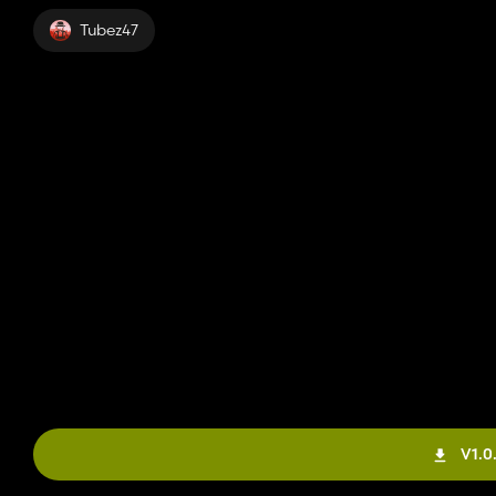
Tubez47
V1.0.