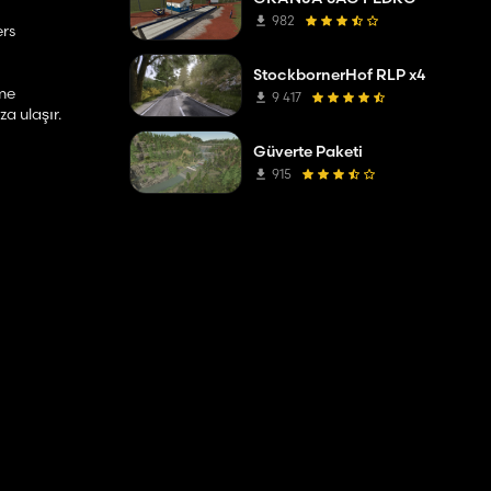
982
ers
StockbornerHof RLP x4
lme
9 417
a ulaşır.
Güverte Paketi
915
 türleri
 silaj
iziğini