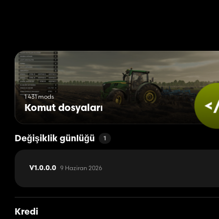
genişletmek için halihazırda geliştirilme aşamasındadır.
1 431 mods
Komut dosyaları
Değişiklik günlüğü
1
9 Haziran 2026
V1.0.0.0
Kredi