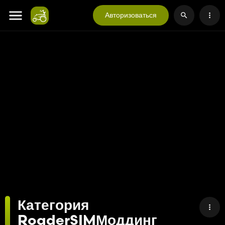
Авторизоваться
Категория
RoaderSIMМоддинг