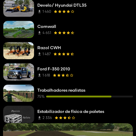
Develo/ Hyundai DTL35
1 460
Cornwall
4 651
Razol CWH
1 487
Ford F-350 2010
1 618
Trabalhadores realistas
75%
Estabilizador de física de paletes
2 336