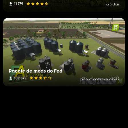
expostas de segmentos de extremidades de cercas existentes.
11 779
há 3 dias
- Adicionada configuração opcional de grade de portão de
pasto de 4 m com saia de sujeira correspondente para evitar a
repintura de prados e folhagens.
- Adicionadas exibições de informações de campo para baias e
pastagens de animais. - Os poços de esterco agora podem ser
conectados a até 25 m de uma cerca de pasto.
Pacote de mods do Fed
102 875
27 de fevereiro de 2026