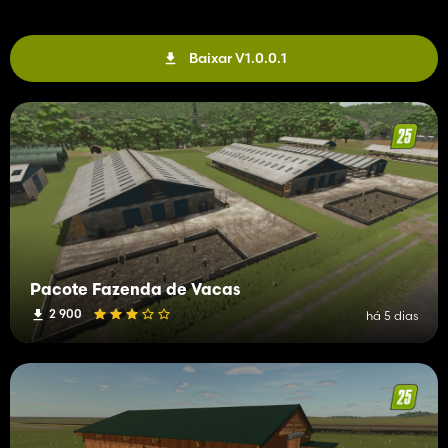
segmento da cerca do qual você deseja estendê-lo. Em seguida,
selecione a cerca de extensão de pasto e comece a colocá-la
em uma das extremidades dos segmentos excluídos. Continue
Baixar V1.0.0.1
até voltar para a outra extremidade do segmento de cerca limpo
para completar a construção do pasto.
Comida e água:
- Use a entrada “Cycle Feeding Mode” para alternar a
pastagem selecionada entre “Grass + Hay”, “Grass Only” e “Hay
Only”. Chave padrão: K.
- O modo de alimentação selecionado controla a descarga, a
alimentação, a exibição da alimentação e a alimentação
disponível para aquela pastagem.
Pacote Fazenda de Vacas
- Coloque um comedouro para animais de pasto em um pasto
2 900
há 5 dias
adequado para acomodar fardos de grama/feno para
alimentação e fardos de palha para forragem.
- O modo de alimentação é salvo por pasto, com pontuação
pré-definida.
- Informações de campo mostram área de pastagem,