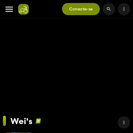
Conecte-se
Wei's