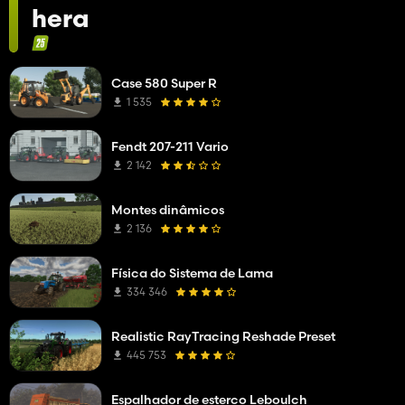
hera
Case 580 Super R
1 535
Fendt 207-211 Vario
2 142
Montes dinâmicos
2 136
Física do Sistema de Lama
334 346
Realistic RayTracing Reshade Preset
445 753
Espalhador de esterco Leboulch