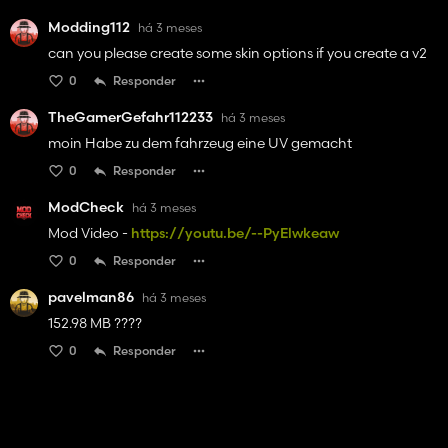
Modding112
há 3 meses
can you please create some skin options if you create a v2
0
Responder
TheGamerGefahr112233
há 3 meses
moin Habe zu dem fahrzeug eine UV gemacht
0
Responder
ModCheck
há 3 meses
Mod Video -
https://youtu.be/--PyElwkeaw
0
Responder
pavelman86
há 3 meses
152.98 MB ????
0
Responder