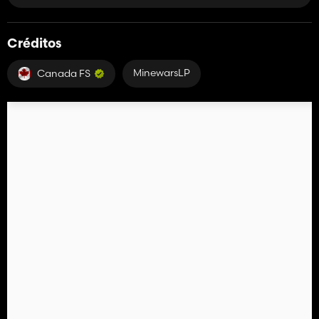
Créditos
MinewarsLP
Canada FS