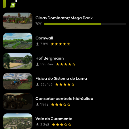
Claas Dominator/Mega Pack
70%
Cornwall
7 891
Hof Bergmann
525 344
Física do Sistema de Lama
335 183
Consertar controle hidráulico
1 945
Vale do Juramento
2 248