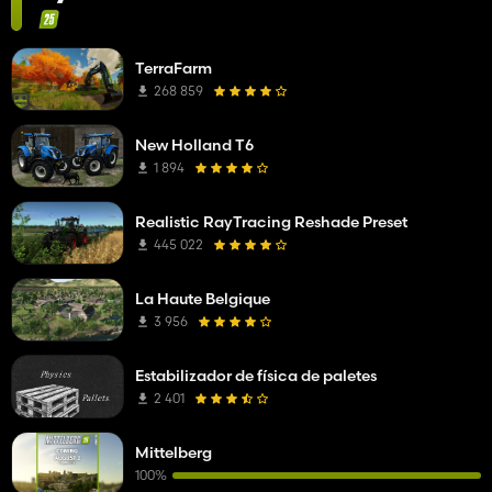
TerraFarm
268 859
New Holland T6
1 894
Realistic RayTracing Reshade Preset
445 022
La Haute Belgique
3 956
Estabilizador de física de paletes
2 401
Mittelberg
100%