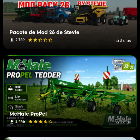
Pacote de Mod 26 de Stevie
2 759
há 3 dias
McHale ProPel
2 446
há 3 dias