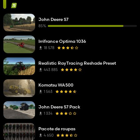
John Deere S7
85%
Irrifrance Optima 1036
18 578
Realistic RayTracing Reshade Preset
443 885
Komatsu WA500
1 563
John Deere S7 Pack
1 334
Pacote de roupas
4 650