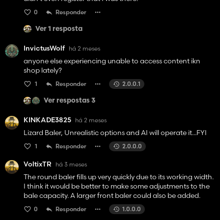
0
Responder
Ver 1 resposta
InvictusWolf
há 2 meses
anyone else experiencing unable to access content ikn
shop lately?
1
Responder
2.0.0.1
Ver respostas 3
KINKADE3825
há 2 meses
Lizard Baler, Unrealistic options and AI will operate it...FYI
1
Responder
2.0.0.0
VoltixTR
há 3 meses
The round baler fills up very quickly due to its working width.
I think it would be better to make some adjustments to the
bale capacity. A larger front baler could also be added.
0
Responder
1.0.0.0