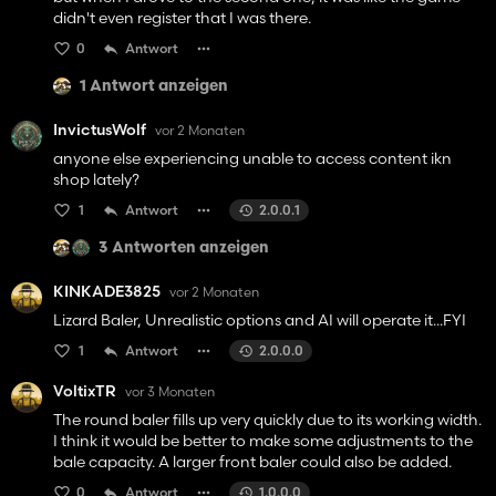
didn't even register that I was there.
0
Antwort
1 Antwort anzeigen
InvictusWolf
vor 2 Monaten
anyone else experiencing unable to access content ikn
shop lately?
1
Antwort
2.0.0.1
3 Antworten anzeigen
KINKADE3825
vor 2 Monaten
Lizard Baler, Unrealistic options and AI will operate it...FYI
1
Antwort
2.0.0.0
VoltixTR
vor 3 Monaten
The round baler fills up very quickly due to its working width.
I think it would be better to make some adjustments to the
bale capacity. A larger front baler could also be added.
0
Antwort
1.0.0.0