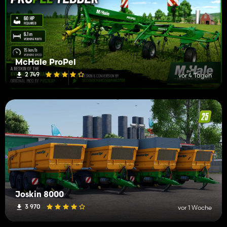
McHale ProPel
2 749
vor 4 Tagen
Joskin 8000
3 970
vor 1 Woche