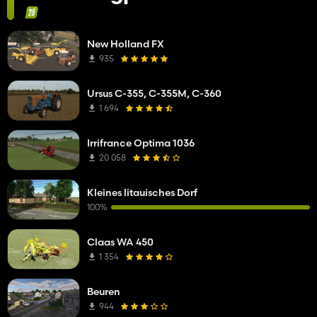
New Holland FX
935
Ursus C-355, C-355M, C-360
1 694
Irrifrance Optima 1036
20 058
Kleines litauisches Dorf
100%
Claas WA 450
1 354
Beuren
944