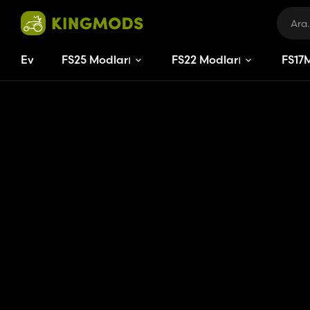
Ev
FS25 Modları
FS22 Modları
FS
17