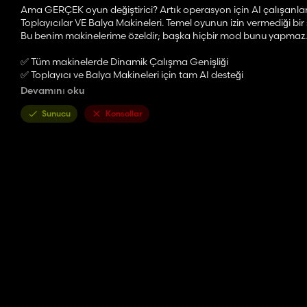
Ama GERÇEK oyun değiştirici? Artık operasyon için AI çalışanlarını
Toplayıcılar VE Balya Makineleri. Temel oyunun izin vermediği bir 
Bu benim makinelerime özeldir; başka hiçbir mod bunu yapmaz.
✅ Tüm makinelerde Dinamik Çalışma Genişliği
✅ Toplayıcı ve Balya Makineleri için tam AI desteği
✅ Hassas Tarım uyumlu
Devamını oku
✅ FS25 AI sistemi ile kusursuz çalışır
Sunucu
Konsollar