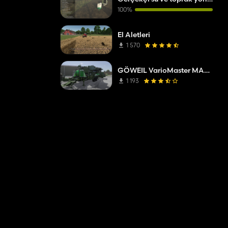
100%
El Aletleri
1 570
GÖWEIL VarioMaster MAS COMPLETE
1 193