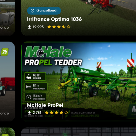
Güncellendi
Irrifrance Optima 1036
19 993
 önce
McHale ProPel
2 731
 önce