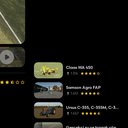
Claas WA 450
1 314
Samson Agro FAP
1 651
Ursus C-355, C-355M, C-360
1 657
Gerçekçi su ve toprak yönetimi