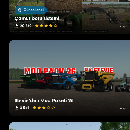
Güncellendi
Çamur boru sistemi
20 260
6 gün
Stevie'den Mod Paketi 26
3 069
4 gün