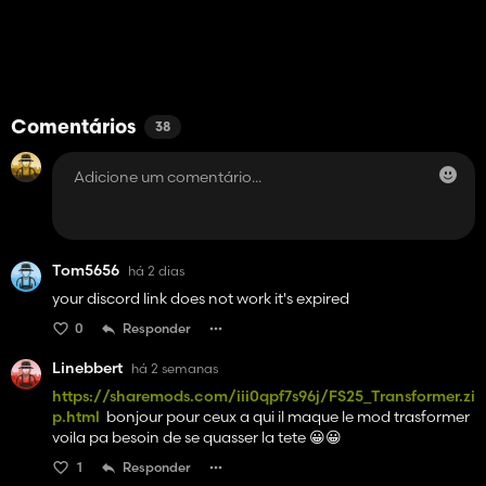
Comentários
38
Tom5656
há 2 dias
your discord link does not work it's expired
0
Responder
Linebbert
há 2 semanas
https://sharemods.com/iii0qpf7s96j/FS25_Transformer.zi
p.html
bonjour pour ceux a qui il maque le mod trasformer
voila pa besoin de se quasser la tete 😀😀
1
Responder