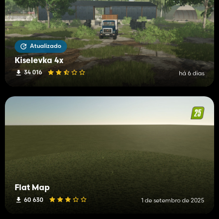
Atualizado
Kiselevka 4x
34 016
há 6 dias
Flat Map
60 630
1 de setembro de 2025