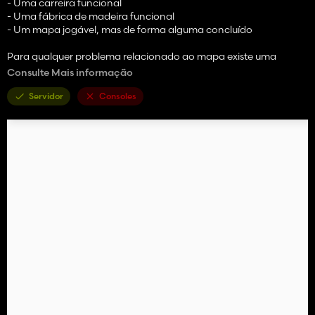
- Uma carreira funcional
- Uma fábrica de madeira funcional
- Um mapa jogável, mas de forma alguma concluído
Para qualquer problema relacionado ao mapa existe uma
correção específica no discord.
Consulte Mais informação
Discord:
https://discord.gg/Fr75aUGEAB
Servidor
Consoles
Bom jogo a todos!