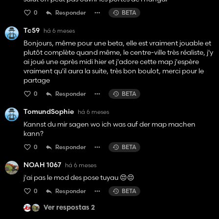
0
Responder
BETA
Tc59
há 6 meses
Bonjours, même pour une beta, elle est vraiment jouable et
plutôt complète quand même, le centre-ville très réaliste, j'y
ai joué une après midi hier et j'adore cette map j'espère
vraiment qu'il aura la suite, très bon boulot, merci pour le
partage
0
Responder
BETA
TomundSophie
há 6 meses
Kannst du mir sagen wo ich was auf der map machen
kann?
0
Responder
BETA
NOAH 1067
há 6 meses
j'ai pas le mod des pose tuyau 😔😔
0
Responder
BETA
Ver respostas 2