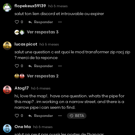
flopekeux59139
há 6 meses
salut ton lien discord et introuvable ou expirer
0
Responder
Ver respostas 3
lucas picot
há 6 meses
salut une question c est quoi le mod transformer zip racj zip
? merci de ta reponce
0
Responder
Ver respostas 2
Atog17
há 6 meses
hi, love the map!. have one question. whats the pipe for
this map? . im working on a narrow street. and there is a
narrow pipe i can seem to find.
0
Responder
BETA
One Ma
há 6 meses
salut on peut pas ouvrir les portes de l'hangar