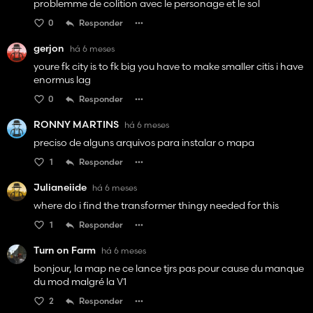
problemme de colition avec le personage et le sol
0
Responder
gerjon
há 6 meses
youre fk city is to fk big you have to make smaller citis i have
enormus lag
0
Responder
RONNY MARTINS
há 6 meses
preciso de alguns arquivos para instalar o mapa
1
Responder
Julianeiide
há 6 meses
where do i find the transformer thingy needed for this
1
Responder
Turn on Farm
há 6 meses
bonjour, la map ne ce lance tjrs pas pour cause du manque
du mod malgré la V1
2
Responder