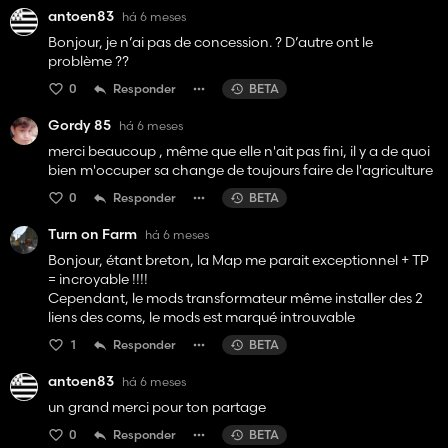
antoen83
há 6 meses
Bonjour, je n’ai pas de concession. ? D’autre ont le
problème ??
0
Responder
BETA
Gordy 85
há 6 meses
merci beaucoup , même que elle n'ait pas fini, il y a de quoi
bien m'occuper sa change de toujours faire de l'agriculture
0
Responder
BETA
Turn on Farm
há 6 meses
Bonjour, étant breton, la Map me parait exceptionnel + TP
= incroyable !!!!
Cependant, le mods transformateur même installer des 2
liens des coms, le mods est marqué introuvable
1
Responder
BETA
antoen83
há 6 meses
un grand merci pour ton partage
0
Responder
BETA