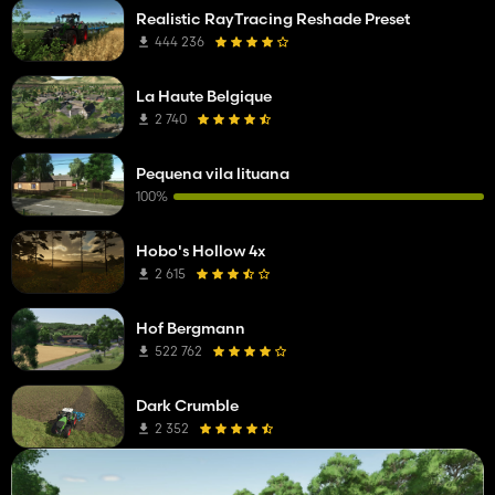
Realistic RayTracing Reshade Preset
444 236
La Haute Belgique
2 740
Pequena vila lituana
100%
Hobo's Hollow 4x
2 615
Hof Bergmann
522 762
Dark Crumble
2 352