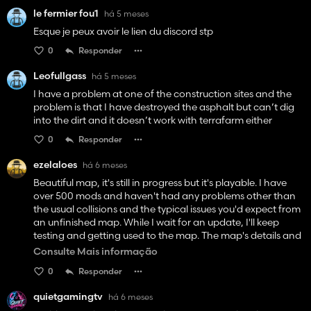
le fermier fou1
há 5 meses
Esque je peux avoir le lien du discord stp
0
Responder
Leofullgass
há 5 meses
I have a problem at one of the construction sites and the
problem is that I have destroyed the asphalt but can’t dig
into the dirt and it doesn’t work with terrafarm either
0
Responder
ezelaloes
há 6 meses
Beautiful map, it's still in progress but it's playable. I have
over 500 mods and haven't had any problems other than
the usual collisions and the typical issues you'd expect from
an unfinished map. While I wait for an update, I'll keep
testing and getting used to the map. The map's details and
locations make it worth playing, flaws and all, but they
Consulte Mais informação
don't detract from what the map offers. Thank you ❤️💕😍
0
Responder
quietgamingtv
há 6 meses