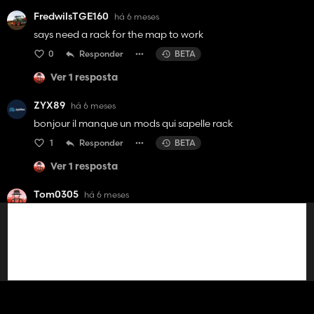
FredwilsTGE160
há 6 meses
says need a rack for the map to work
0
Responder
BETA
Ver 1 resposta
ZYX89
há 6 meses
bonjour il manque un mods qui sapelle rack
1
Responder
BETA
Ver 1 resposta
Tom0305
há 6 meses
bjr ca me demande certaib mod "transformer" quelle est
ce mod sv
1
Responder
BETA
Ver respostas 5