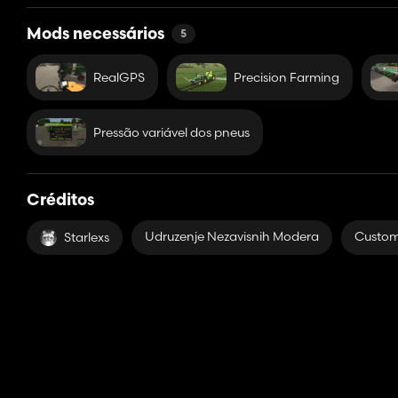
Mods necessários
5
RealGPS
Precision Farming
Pressão variável dos pneus
Créditos
Udruzenje Nezavisnih Modera
Custo
Starlexs