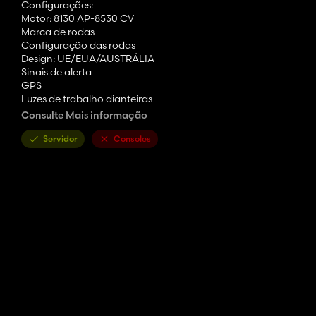
Configurações:
Motor: 8130 AP-8530 CV
Marca de rodas
Configuração das rodas
Design: UE/EUA/AUSTRÁLIA
Sinais de alerta
GPS
Luzes de trabalho dianteiras
Luzes de trabalho laterais
Consulte Mais informação
Pára-lamas dianteiros
Pára-lamas traseiros
Servidor
Consoles
Faróis
Pesos frontais/Anexador
Cor principal
Cor da grade do capô
Cor do motor
Cor dos aros
Controle interativo com modificador de sons
Portas
Janela traseira
Capô ligado/desligado
suporte mod realGPS para painel GPS