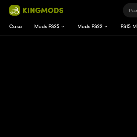
Casa
Mods FS25
Mods FS22
FS
15
M