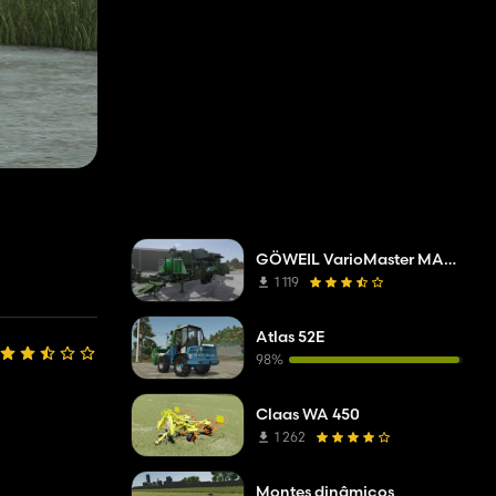
GÖWEIL VarioMaster MAS COMPLETE
1 119
Atlas 52E
98%
Claas WA 450
1 262
Montes dinâmicos