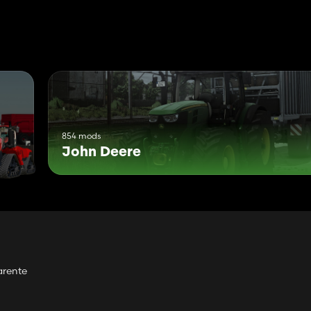
ão
854 mods
John Deere
arente