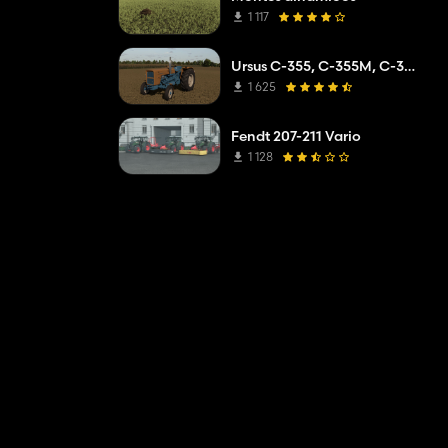
1 117
Ursus C-355, C-355M, C-360
1 625
Fendt 207-211 Vario
1 128