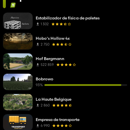
Estabilizador de física de paletes
1 302
Hobo's Hollow 4x
2 750
Hof Bergmann
522 859
Bobrowo
93%
La Haute Belgique
2 860
Empresa de transporte
6 990