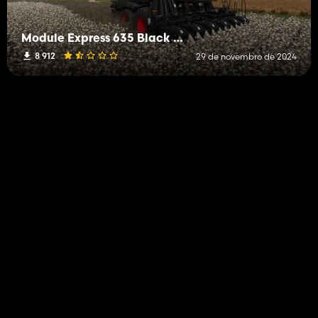
Module Express 635 Black Edition (615hp)
8 912
29 de novembro de 2024