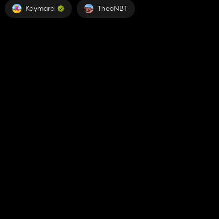
Kaymara
TheoNBT