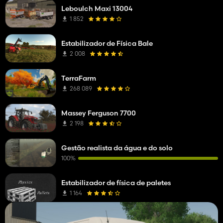
Leboulch Maxi 13004
1 852
Estabilizador de Física Bale
2 008
TerraFarm
268 089
Massey Ferguson 7700
2 198
Gestão realista da água e do solo
100%
Estabilizador de física de paletes
1 164