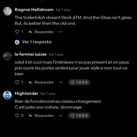
Ragnar Hellstroem
há 1 ano
The trailerhitch doesnt Work ATM. And the Glass isn't glass.
But, its better then the old one.
1
Responder
Ver 1 resposta
le fermier suisse
há 1 ano
salut il et cool mais l'intérieure n'es pas present et on peux
pas ouvrir les portes arrière pour jouer stylé si non tout va
bien
1
Responder
1.0.0.0
Highlander
há 1 ano
Rien de fonctionnel au niveau chargement
C est juste une voiture, dommage
0
Responder
1.0.0.0