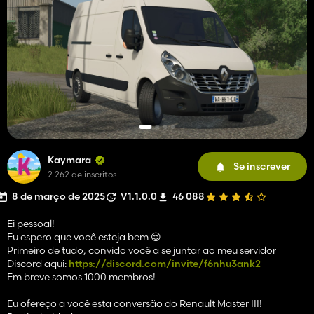
Kaymara
Se inscrever
2 262 de inscritos
8 de março de 2025
V1.1.0.0
46 088
Ei pessoal!
Eu espero que você esteja bem 😌
Primeiro de tudo, convido você a se juntar ao meu servidor
Discord aqui:
https://discord.com/invite/f6nhu3ank2
Em breve somos 1000 membros!
Eu ofereço a você esta conversão do Renault Master III!