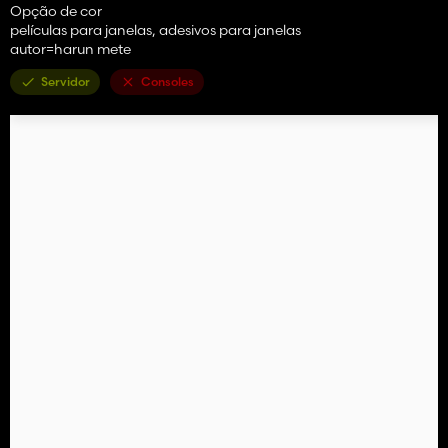
Opção de cor
películas para janelas, adesivos para janelas
autor=harun mete
Servidor
Consoles