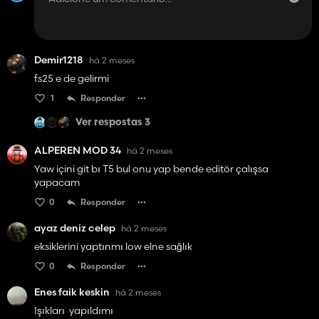
Demir1218
há 2 meses
fs25 e de gelirmi
1
Responder
Ver respostas 3
ALPEREN MOD 34
há 2 meses
Yaw içini git bı T5 bul onu yap bende editör çalışsa
yapacam
0
Responder
ayaz deniz celep
há 2 meses
eksiklerini yaptınmı low elne sağlık
0
Responder
Enes faik keskin
há 2 meses
Işıkları yapıldımı