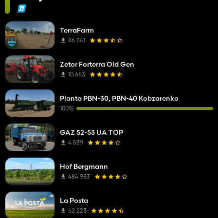
TerraFarm
86 341
Zetor Forterra Old Gen
10 663
Planta PBN-30, PBN-40 Kobzarenko
100%
GAZ 52-53 UA TOP
4 539
Hof Bergmann
484 983
La Posta
62 223