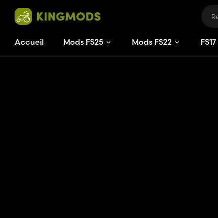
Accueil
Mods FS25
Mods FS22
FS
17