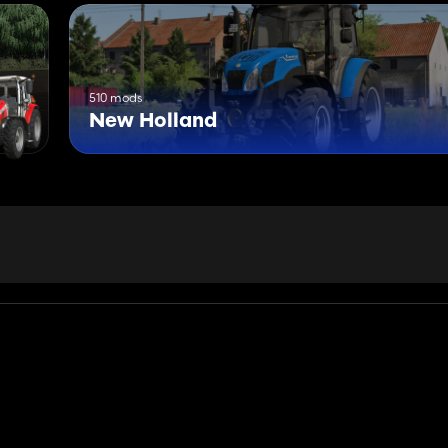
510 mods
New Holland