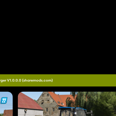
ger V1.0.0.0
(sharemods.com)