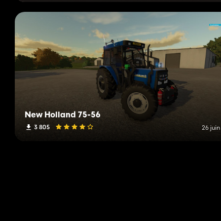
New Holland 75-56
3 805
26 jui