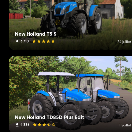
New Holland T5 S
3 710
24 juille
New Holland TD85D Plus Edit
4 335
11 juille