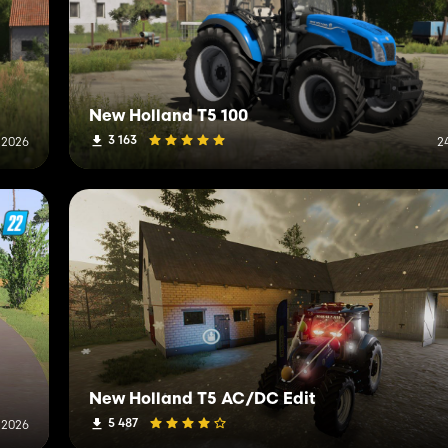
New Holland T5 100
3 163
t 2026
24
New Holland T5 AC/DC Edit
5 487
t 2026