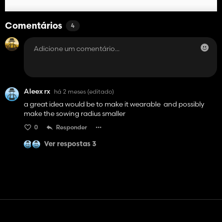
Comentários
4
Aleex rx
há 2 meses
(editado)
a great idea would be to make it wearable and possibly
make the sowing radius smaller
0
Responder
Ver respostas 3