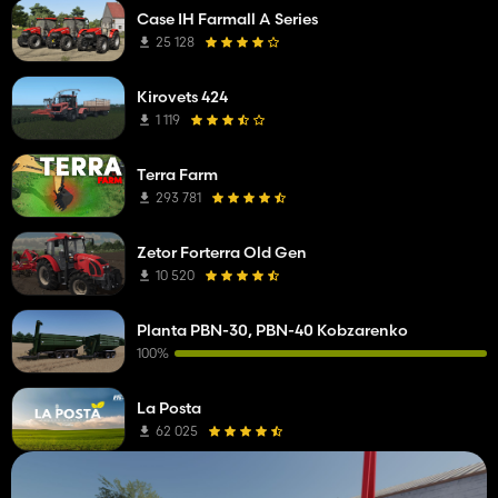
Case IH Farmall A Series
25 128
Kirovets 424
1 119
Terra Farm
293 781
Zetor Forterra Old Gen
10 520
Planta PBN-30, PBN-40 Kobzarenko
100%
La Posta
62 025