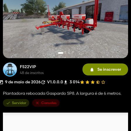
FS22VIP
Se inscrever
48 de inscritos
9 de maio de 2026
V1.0.0.0
3 014
Plantadora rebocada Gaspardo SP8. A largura é de 6 metros.
Servidor
Consoles