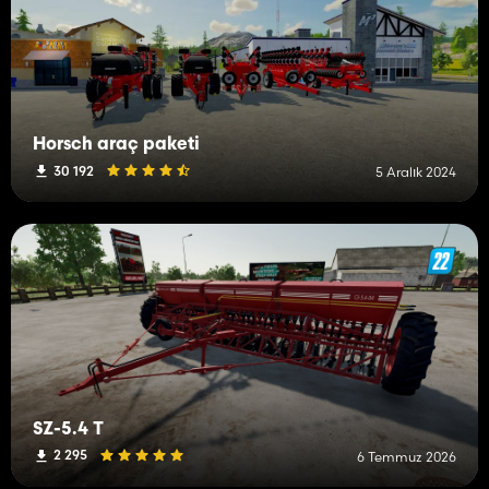
Horsch araç paketi
30 192
5 Aralık 2024
SZ-5.4 T
2 295
6 Temmuz 2026