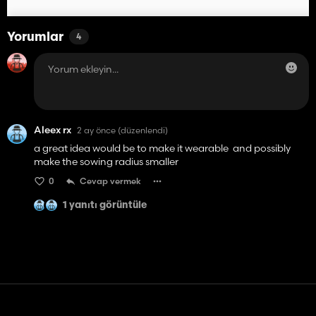
Yorumlar
4
Aleex rx
2 ay önce
(düzenlendi)
a great idea would be to make it wearable and possibly
make the sowing radius smaller
0
Cevap vermek
1 yanıtı görüntüle