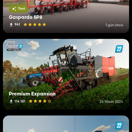
Yeni
Gaspardo SP8
941
1 gün önce
Premium Expansion
114 181
26 Nisan 2024