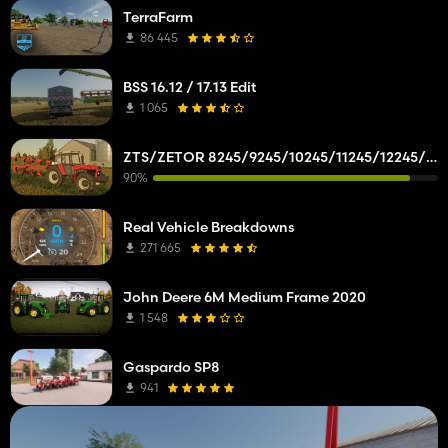
TerraFarm
86 445
BSS 16.12 / 17.13 Edit
1 065
ZTS/ZETOR 8245/9245/10245/11245/12245/14245/16245
90%
Real Vehicle Breakdowns
271 665
John Deere 6M Medium Frame 2020
1 548
Gaspardo SP8
941