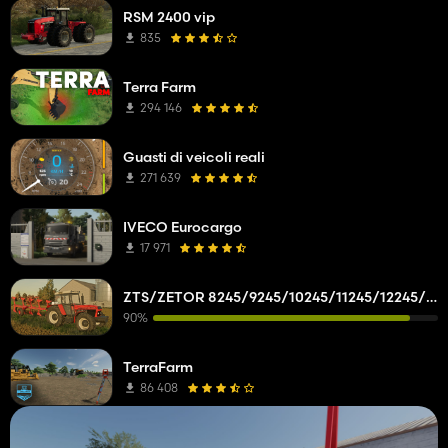
RSM 2400 vip
835
Terra Farm
294 146
Guasti di veicoli reali
271 639
IVECO Eurocargo
17 971
ZTS/ZETOR 8245/9245/10245/11245/12245/14245/16245
90%
TerraFarm
86 408