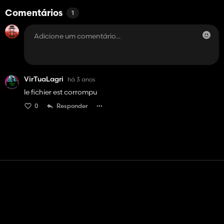
Comentários
1
VirTuaLagri
há 3 anos
le fichier est corrompu
0
Responder
Contato
Ajuda