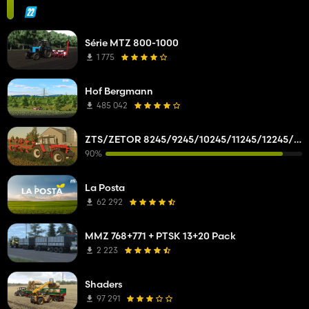
Série MTZ 800-1000
1 775
Hof Bergmann
485 042
ZTS/ZETOR 8245/9245/10245/11245/12245/14245/16245
90%
La Posta
62 292
MMZ 768+771 + PTSK 13+20 Pack
2 223
Shaders
97 291