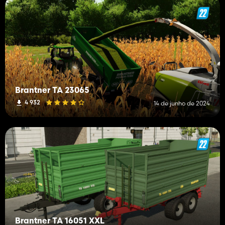
Brantner TA 23065
4 932
14 de junho de 2024
Brantner TA 16051 XXL