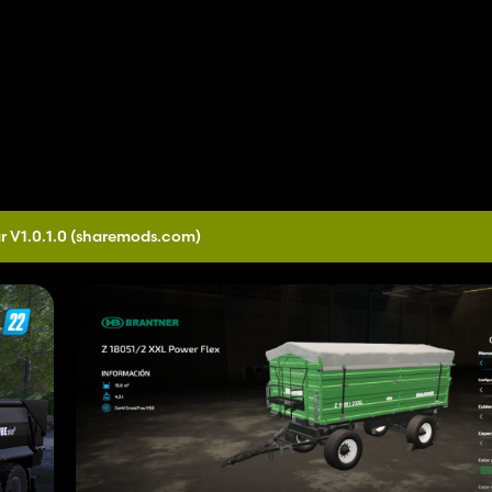
r V1.0.1.0
(sharemods.com)