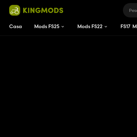
Casa
Mods FS25
Mods FS22
FS
17
M