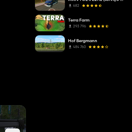
682
Terra Farm
293 796
Hof Bergmann
484 760