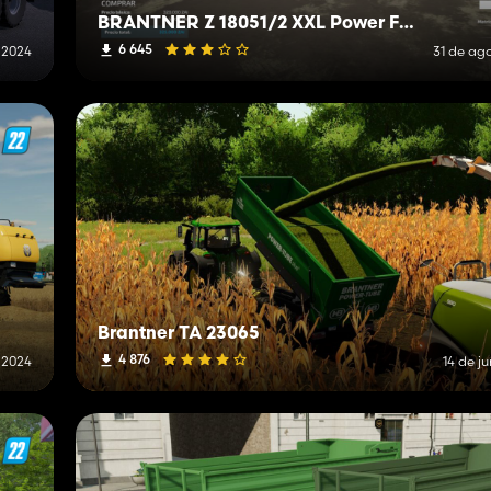
BRANTNER Z 18051/2 XXL Power Flex
6 645
 2024
31 de ag
Brantner TA 23065
4 876
 2024
14 de j