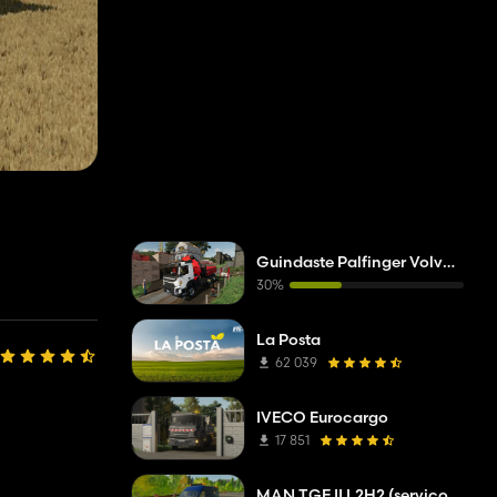
Guindaste Palfinger Volvo FMX
30%
La Posta
62 039
IVECO Eurocargo
17 851
MAN TGE II L2H2 (serviço de resolução de problemas da empresa de rede)