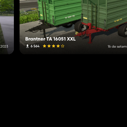
Brantner TA 16051 XXL
6 564
e 2023
16 de setem