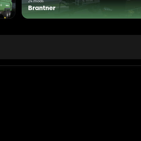
24 mods
Brantner