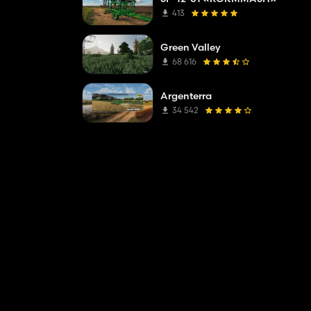
413
Green Valley
68 616
Argenterra
34 542