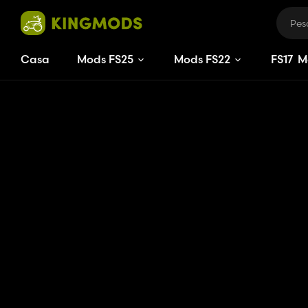
Casa
Mods FS25
Mods FS22
FS
17
M