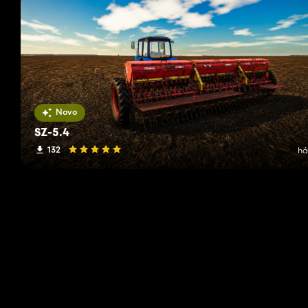
Novo
SZ-5.4
132
há