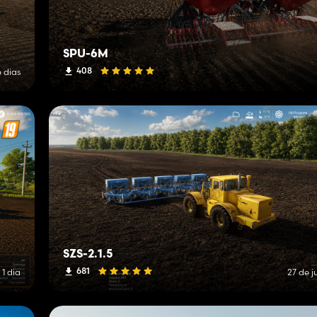
SPU-6M
408
6 dias
SZS-2.1.5
681
 1 dia
27 de j