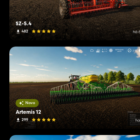
SZ-5.4
482
há 
Novo
Artemis 12
299
há