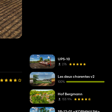
UPS-10
276
Les deux charentes v2
100%
Hof Bergmann
133 914
SP-12-01 «KORMMASH»