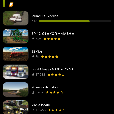
Renault Express
70%
SP-12-01 «KORMMASH»
359
SZ-5.4
76
Ford Cargo 4030 & 3230
37 682
Maison Jatoba
8 432
Vraie boue
191 368