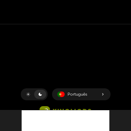
Contato
Ajuda
Termos de serviço
Política de Privacidade
Gerenciar cookies
Português
Copyright © 2018-2026
King UP SAS
. Todos os direitos
reservados.