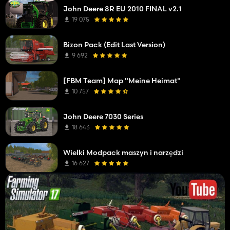
John Deere 8R EU 2010 FINAL v2.1
19 075
Bizon Pack (Edit Last Version)
9 692
[FBM Team] Map "Meine Heimat"
10 757
John Deere 7030 Series
18 643
Wielki Modpack maszyn i narzędzi
16 627