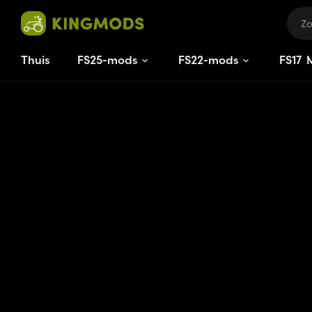
Thuis
FS25-mods
FS22-mods
FS
17