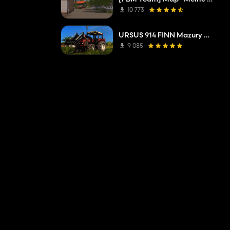
10 773
URSUS 914 FINN Mazury w Obiektywie ULEP
9 085