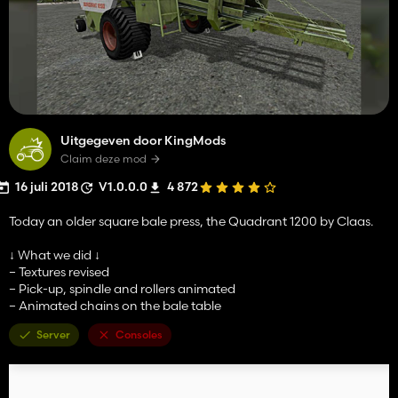
Uitgegeven door KingMods
Claim deze mod
16 juli 2018
V1.0.0.0
4 872
Today an older square bale press, the Quadrant 1200 by Claas.
↓ What we did ↓
– Textures revised
– Pick-up, spindle and rollers animated
– Animated chains on the bale table
Server
Consoles