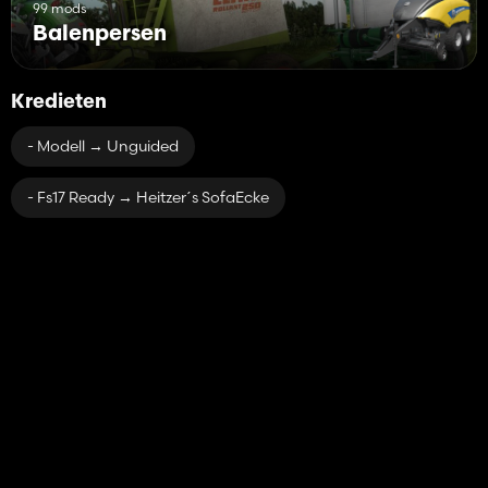
99 mods
Balenpersen
Kredieten
- Modell → Unguided
- Fs17 Ready → Heitzer´s SofaEcke