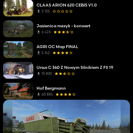
CLAAS ARION 620 CEBIS V1.0
3 135
Jasienica mexyk - konwert
6 423
AGRI OC Map FINAL
5 142
Ursus C 360 Z Nowym Silnikiem Z FS 19
13 800
Hof Bergmann
60 885