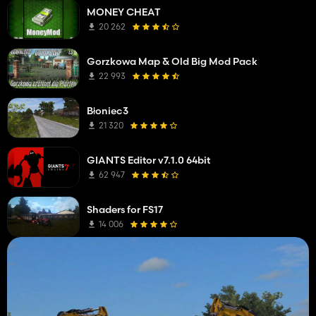
MONEY CHEAT
20 262
Gorzkowa Map & Old Big Mod Pack
22 993
Błoniec3
21 320
GIANTS Editor v7.1.0 64bit
62 947
Shaders for FS17
14 006