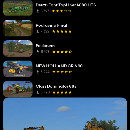
Deutz-Fahr TopLiner 4080 HTS
5 797
Podravina Final
7 322
Felsbrunn
11 475
NEW HOLLAND CR 6.90
3 244
Class Dominator 88s
8 420