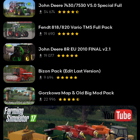
John Deere 7430/7530 V5.0 Special Full
34 674
Fendt 818/820 Vario TMS Full Pack
19 690
John Deere 8R EU 2010 FINAL v2.1
19 077
Bizon Pack (Edit Last Version)
9 694
Gorzkowa Map & Old Big Mod Pack
22 996