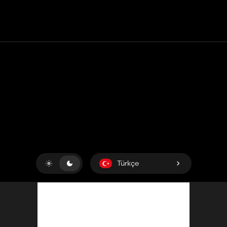
Temas etmek
Yardım
Hizmet Şartları
Gizlilik Politikası
Çerezleri yönet
Türkçe
Copyright © 2018-2026
King UP SAS
. Her hakkı saklıdır.