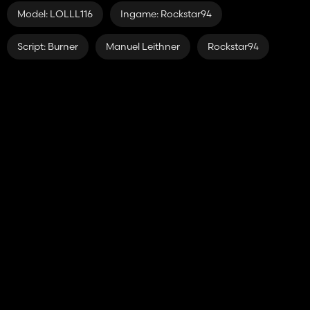
Model: LOLLL116
Ingame: Rockstar94
Script: Burner
Manuel Leithner
Rockstar94