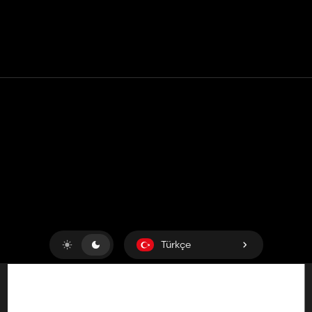
Temas etmek
Yardım
Hizmet Şartları
Gizlilik Politikası
Çerezleri yönet
Türkçe