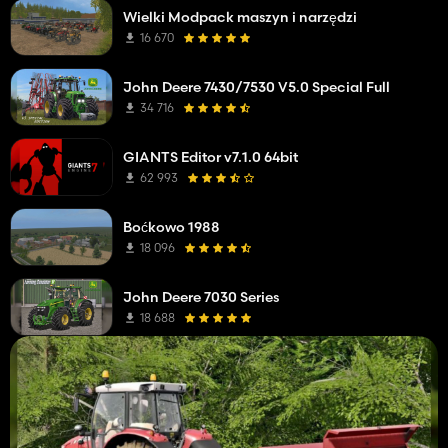
Wielki Modpack maszyn i narzędzi
16 670
John Deere 7430/7530 V5.0 Special Full
34 716
GIANTS Editor v7.1.0 64bit
62 993
Boćkowo 1988
18 096
John Deere 7030 Series
18 688