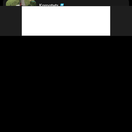
Karpatets
6 484
AgroHolding
ocenił mod
4 miesiące temu
UPS 4
3 577
AgroHolding
ocenił mod
4 miesiące temu
Karpatets
6 484
AgroHolding
ocenił mod
4 miesiące temu