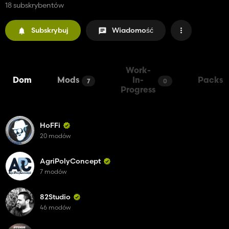
18 subskrybentów
Subskrybuj
Wiadomość
Work-
Dom
Mods
In-
Packs
7
0
Progress
HoFFi
20 modów
AgriPolyConcept
7 modów
82Studio
46 modów