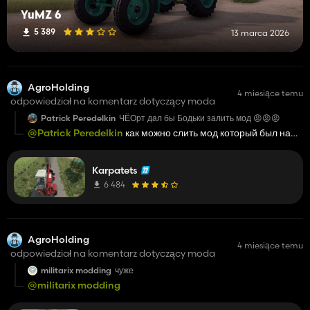
YuMZ 6
5 389
13 marca 2026
AgroHolding
4 miesiące temu
odpowiedział na komentarz dotyczący moda
Patrick Peredelkin
ЧЁОрт дал бы Бодьки залить мод 😡😡😡
@Patrick Peredelkin
как можно слить мод который был на
донате долгое время? донат собрали в группе и его
выставили так что не ной-
Karpatets
6 484
AgroHolding
4 miesiące temu
odpowiedział na komentarz dotyczący moda
militarix modding
чуже
@militarix modding