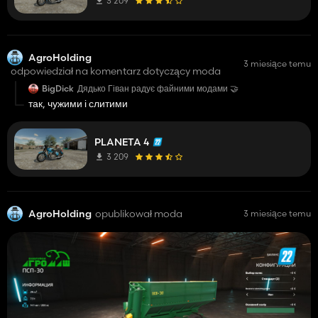
3 209
AgroHolding
3 miesiące temu
odpowiedział na komentarz dotyczący moda
BigDick
Дядько Гіван радує файними модами 🤝
так, чужими і слитими
PLANETA 4
3 209
AgroHolding
opublikował moda
3 miesiące temu