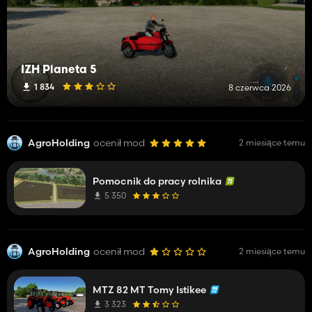
IZH Planeta 5
1 834
8 czerwca 2026
AgroHolding
ocenił mod
2 miesiące temu
Pomocnik do pracy rolnika
5 350
AgroHolding
ocenił mod
2 miesiące temu
MTZ 82 MT Tomy Istikee
3 323