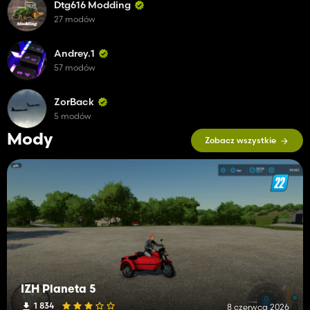
Dtg616 Modding
27 modów
Andrey.1
57 modów
ZorBack
5 modów
Mody
Zobacz wszystkie
IZH Planeta 5
1 834
8 czerwca 2026