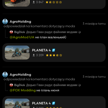
3 847
AgroHolding
3 miesiące temu
odpowiedział na komentarz dotyczący moda
BigDick
Дядько Гіван радує файними модами 🤝
@AgroMod UA
не плач маленький)
PLANETA 4
3 209
AgroHolding
3 miesiące temu
odpowiedział na komentarz dotyczący moda
BigDick
Дядько Гіван радує файними модами 🤝
@FOX Modding
не плачь нюня
PLANETA 4