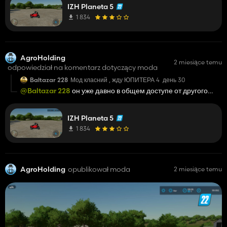
IZH Planeta 5
1 834
AgroHolding
2 miesiące temu
odpowiedział na komentarz dotyczący moda
Baltazar 228
Мод класний , жду ЮПИТЕРА 4 день 30
@Baltazar 228
он уже давно в общем доступе от другого
автора
IZH Planeta 5
1 834
AgroHolding
opublikował moda
2 miesiące temu