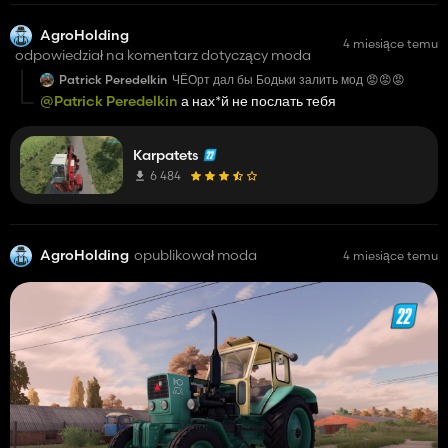
AgroHolding
4 miesiące temu
odpowiedział na komentarz dotyczący moda
Patrick Peredelkin
ЧЁОрт дал бы Бодьки залить мод 😡😡😡
@Patrick Peredelkin
а нах*й не послать тебя
Karpatets
6 484
AgroHolding
opublikował moda
4 miesiące temu