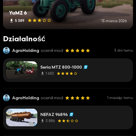
YuMZ 6
5 389
13 marca 2026
Działalność
AgroHolding
ocenił mod
3 dni temu
Seria MTZ 800-1000
1 682
AgroHolding
ocenił mod
1 miesiąc temu
NEFAZ 96896
3 886