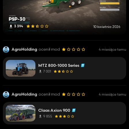
PSP-30
3 394
10 kwietnia 2026
AgroHolding
ocenił mod
4 miesiące temu
MTZ 800-1000 Series
7 001
AgroHolding
ocenił mod
4 miesiące temu
Claas Axion 900
9 855