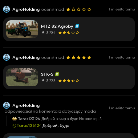
AgroHolding
ocenił mod
1 miesiąc temu
MTZ 82 Agroby
3 784
AgroHolding
ocenił mod
1 miesiąc temu
STK-5
3 723
AgroHolding
1 miesiąc temu
odpowiedział na komentarz dotyczący moda
Taras123124
Добрий вечир а буде Иж юпитер 5
@Taras123124
Добрий, буде