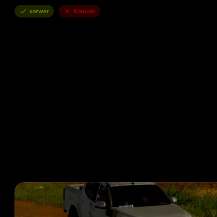
serwer
Konsole