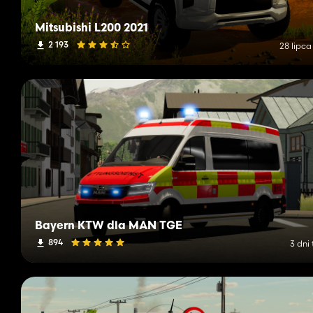
Mitsubishi L200 2021
2 193
28 lipca
Bayern KTW dla MAN TGE
894
3 dni