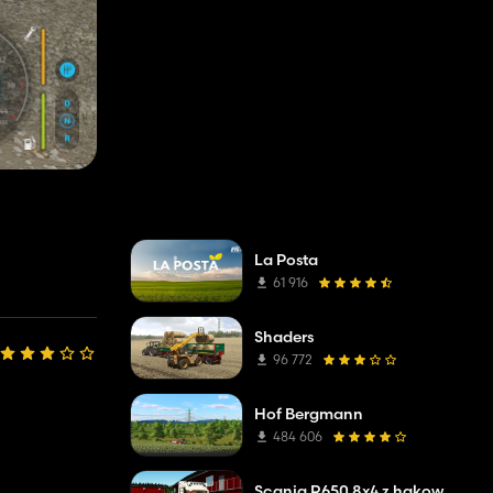
La Posta
61 916
Shaders
96 772
Hof Bergmann
484 606
Scania R650 8x4 z hakowcem Joab