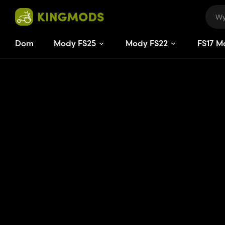
Dom
Mody FS25
Mody FS22
FS
17
M