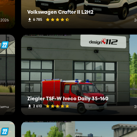
Volkswagen Crafter II L2H2
6 785
 2026
2
Ziegler TSF-W Iveco Daily 35-160
2 610
 temu
2