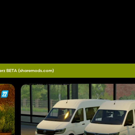
erz BETA
(sharemods.com)