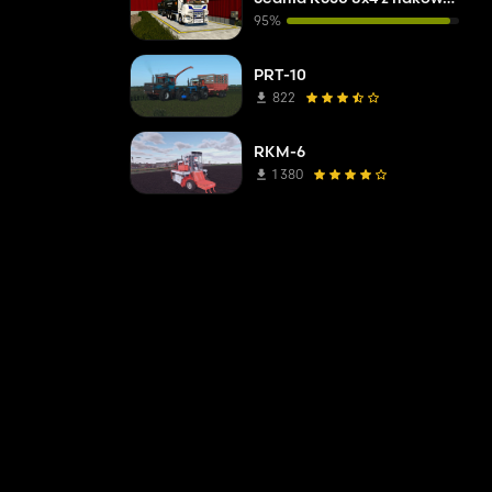
95%
PRT-10
822
RKM-6
1 380