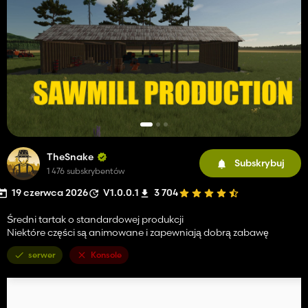
TheSnake
Subskrybuj
1 476 subskrybentów
19 czerwca 2026
V1.0.0.1
3 704
Średni tartak o standardowej produkcji
Niektóre części są animowane i zapewniają dobrą zabawę
serwer
Konsole