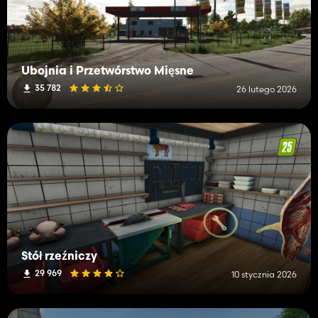
Ubojnia i Przetwórstwo Mięsne
35 782
26 lutego 2026
Stół rzeźniczy
29 969
10 stycznia 2026