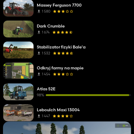
Massey Ferguson 7700
1 580
Dark Crumble
1 674
Stabilizator fizyki Bale'a
1 532
Odkryj farmy na mapie
1 454
Atlas 52E
98%
Leboulch Maxi 13004
1 447