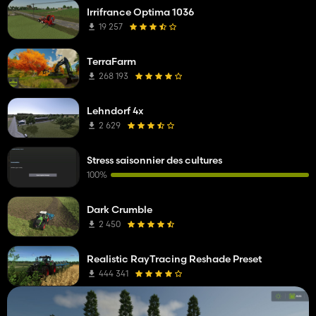
Irrifrance Optima 1036
19 257
TerraFarm
268 193
Lehndorf 4x
2 629
Stress saisonnier des cultures
100%
Dark Crumble
2 450
Realistic RayTracing Reshade Preset
444 341