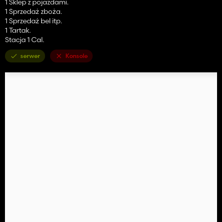
1 Sklep z pojazdami.
1 Sprzedaż zboża.
1 Sprzedaż bel itp.
1 Tartak.
Stacja 1 Cal.
serwer
Konsole