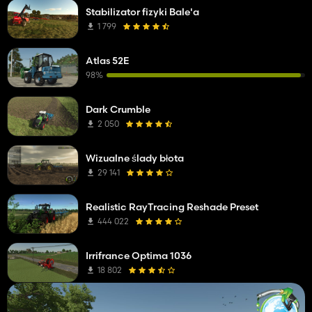
Stabilizator fizyki Bale'a
1 799
Atlas 52E
98%
Dark Crumble
2 050
Wizualne ślady błota
29 141
Realistic RayTracing Reshade Preset
444 022
Irrifrance Optima 1036
18 802