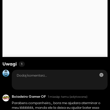
Uwagi
1
Boiadeiro Gamer OF
1 miesiąc temu
(edytowane)
Parabens companheiro,, bora me ajudara aterminar o
meu kkkkkkkk, manda ele la deixa eu ajudar bater essa