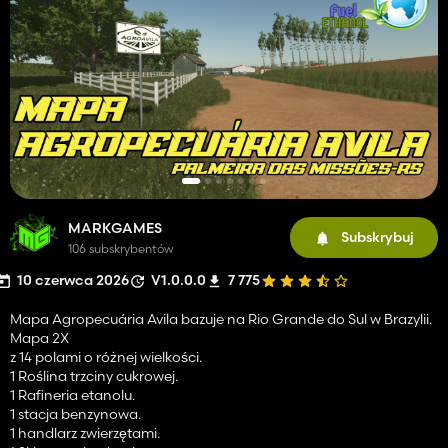
MARKGAMES
Subskrybuj
106 subskrybentów
10 czerwca 2026
V1.0.0.0
7 775
Mapa Agropecuária Avila bazuje na Rio Grande do Sul w Brazylii.
Mapa 2X
z 14 polami o różnej wielkości.
1 Roślina trzciny cukrowej.
1 Rafineria etanolu.
1 stacja benzynowa.
1 handlarz zwierzętami.