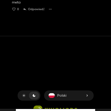
meta
0
Odpowiedź
Kontakt
Pomoc
Warunki usługi
Polityka prywatności
Zarządzaj plikami cookie
Polski