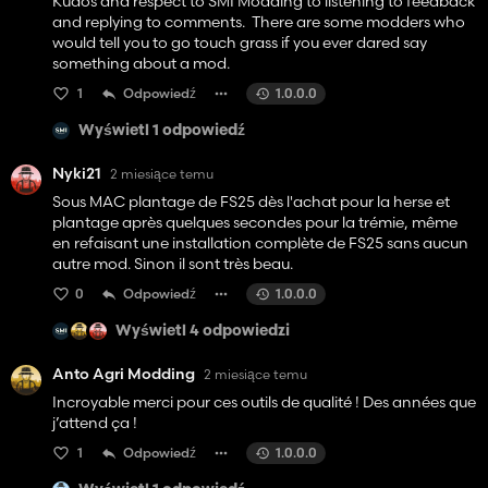
Kudos and respect to SMI Modding to listening to feedback
and replying to comments. There are some modders who
would tell you to go touch grass if you ever dared say
something about a mod.
1
Odpowiedź
1.0.0.0
Wyświetl 1 odpowiedź
Nyki21
2 miesiące temu
Sous MAC plantage de FS25 dès l'achat pour la herse et
plantage après quelques secondes pour la trémie, même
en refaisant une installation complète de FS25 sans aucun
autre mod. Sinon il sont très beau.
0
Odpowiedź
1.0.0.0
Wyświetl 4 odpowiedzi
Anto Agri Modding
2 miesiące temu
Incroyable merci pour ces outils de qualité ! Des années que
j’attend ça !
1
Odpowiedź
1.0.0.0