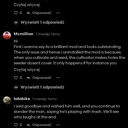
Czytaj więcej
Error: Running LUA method 'update'
0
Odpowiedź
dataS/scripts/vehicles/specializations/ConnectionHoses.lu
a:1494: attemt to index nil with 'setMovingToolDirtx'
Wyświetl 1 odpowiedź
if I try to do anything else like teleport it just closes the
Mcmillian
1 miesiąc temu
screen and if I move, the tank and the cultivator stay in
Hi
place and the pto and stuff all "strech" to the tractor. I
First i wanna say its a brilliant mod and looks outstanding.
can't leave the game or anything else. I dont know if its any
The only issue and hense i uninstalled the mod is because,
of my other mods that are causing the problem but I have
when you cultivate and seed, the cultivator makes holes the
no isshiues with anything else,
seeder dosent cover. It only happens if for instance you
thanks for the Feedback
make a turn along the field. The worker makes holes and i
Czytaj więcej
tried do i myself using gps steering. So i hope you can fix it :)
As it turns out it is just with the mod tractor I have. I dont
0
Odpowiedź
have a problem with the tractor with anything else, is this
Love your work
something you can fix or what can I do to fix this?
Wyświetl 1 odpowiedź
Regards Steffen
tatabike
1 miesiąc temu
I said goodbye and wished him well, and you continue to
slander the man, saying he's playing with trash. We'll see
who laughs at the end.
0
Odpowiedź