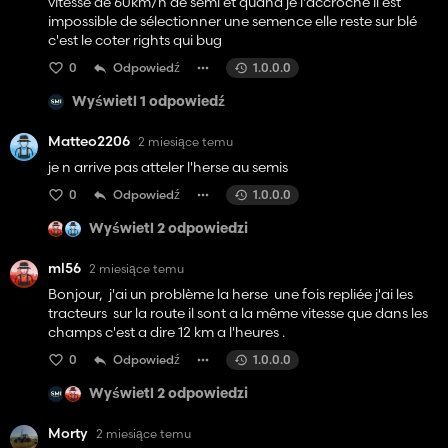
vitesse de 60km/h de semi et quand je l'accroche il est
impossible de sélectionner une semence elle reste sur blé
c'est le coter rights qui bug
0
Odpowiedź
1.0.0.0
Wyświetl 1 odpowiedź
Matteo2206
2 miesiące temu
je n arrive pas atteler l'herse au semis
0
Odpowiedź
1.0.0.0
Wyświetl 2 odpowiedzi
ml56
2 miesiące temu
Bonjour, j'ai un problème la herse une fois repliée j'ai les
tracteurs sur la route il sont a la même vitesse que dans les
champs c'est a dire 12 km a l'heures .
0
Odpowiedź
1.0.0.0
Wyświetl 2 odpowiedzi
Morty
2 miesiące temu