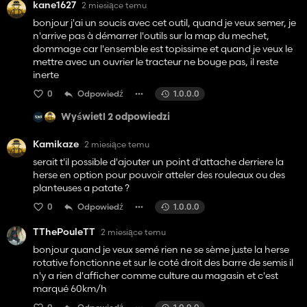
kane1627
2 miesiące temu
bonjour j'ai un soucis avec cet outil, quand je veux semer, je
n'arrive pas à démarrer l'outils sur la map du mechet,
dommage car l'ensemble est topissime et quand je veux le
mettre avec un ouvrier le tracteur ne bouge pas, il reste
inerte
0
Odpowiedź
1.0.0.0
Wyświetl 2 odpowiedzi
Kamikaze
2 miesiące temu
serait t'il possible d'ajouter un point d'attache derriere la
herse en option pour pouvoir atteler des rouleaux ou des
planteuses a patate ?
0
Odpowiedź
1.0.0.0
TThePouleTT
2 miesiące temu
bonjour quand je veux semé rien ne se sème juste la herse
rotative fonctionne et sur le coté droit des barre de semis il
n'y a rien d'afficher comme culture au magasin et c'est
marqué 60km/h