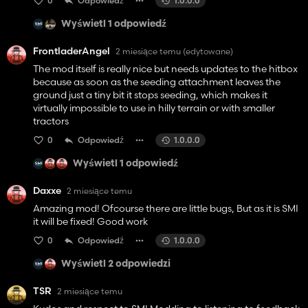
0
Odpowiedź
1.0.0.0
Wyświetl 1 odpowiedź
FrontladerAngel
2 miesiące temu
(edytowane)
The mod itself is really nice but needs updates to the hitbox
because as soon as the seeding attachment leaves the
ground just a tiny bit it stops seeding, which makes it
virtually impossible to use in hilly terrain or with smaller
tractors
0
Odpowiedź
1.0.0.0
Wyświetl 1 odpowiedź
Daxxe
2 miesiące temu
Amazing mod! Ofcourse there are little bugs, But as it is SMI
it will be fixed! Good work
0
Odpowiedź
1.0.0.0
Wyświetl 2 odpowiedzi
TSR
2 miesiące temu