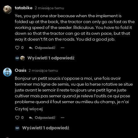
tatabike
2 miesiące temu
Yes, you got one star because when the implement is
folded up at the back, the tractor can only go as fast as the
working speed of the seeder. Ridiculous. You have to fold it
down so that the tractor can go at its own pace, but that
way it doesn't fit on the roads. You did a good job.
0
Odpowiedź
Wyświetl 1 odpowiedź
Oasis
2 miesiące temu
Bonjour un petit soucis s'oppose a moi, une fois avoir
terminer ma ligne de semis, vu que la herse rotative se situe
juste avant le semoir il reste toujours une petit ligne juste
cultiver mais pas semer quand je releve l'outils ce qui pose
probleme quand il faut semer au milieu du champ, je n'ai
pas vraiment de suggestion d'amélioration a donner pour
Czytaj więcej
l'instant, peut etre que c'est moi qui fait une erreur, en tout
0
Odpowiedź
cas le probléme est là .
Wyświetl 1 odpowiedź