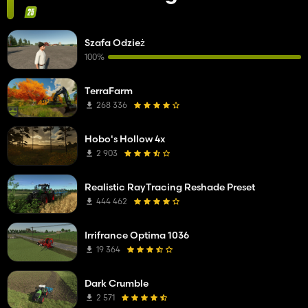
Szafa Odzież
100%
TerraFarm
268 336
Hobo's Hollow 4x
2 903
Realistic RayTracing Reshade Preset
444 462
Irrifrance Optima 1036
19 364
Dark Crumble
2 571