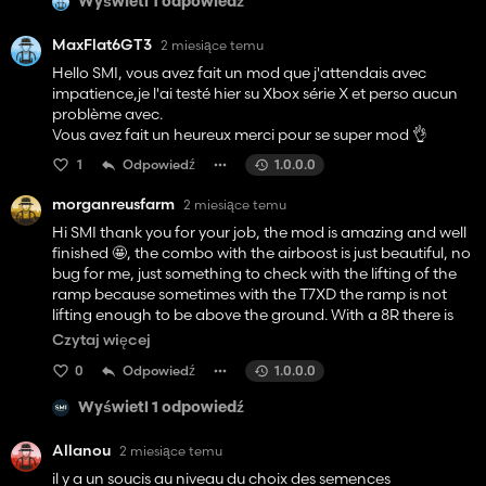
Wyświetl 1 odpowiedź
MaxFlat6GT3
2 miesiące temu
Hello SMI, vous avez fait un mod que j'attendais avec
impatience,je l'ai testé hier su Xbox série X et perso aucun
problème avec.
Vous avez fait un heureux merci pour se super mod 👌
1
Odpowiedź
1.0.0.0
morganreusfarm
2 miesiące temu
Hi SMI thank you for your job, the mod is amazing and well
finished 🤩, the combo with the airboost is just beautiful, no
bug for me, just something to check with the lifting of the
ramp because sometimes with the T7XD the ramp is not
lifting enough to be above the ground. With a 8R there is
no problem. And yes 12kph could be better. 😉 Those thing
Czytaj więcej
are just little details but the mod is amazing
0
Odpowiedź
1.0.0.0
Wyświetl 1 odpowiedź
Allanou
2 miesiące temu
il y a un soucis au niveau du choix des semences