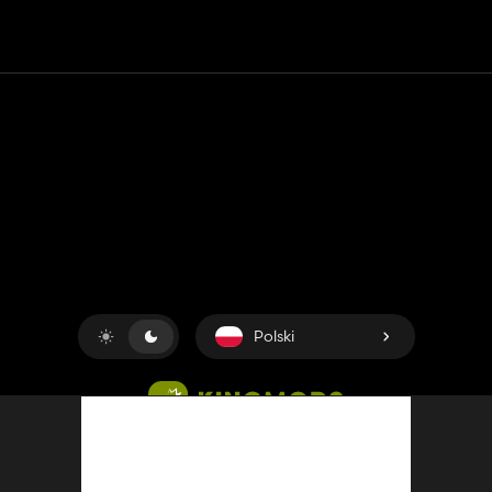
Kontakt
Pomoc
Warunki usługi
Polityka prywatności
Zarządzaj plikami cookie
Polski
Copyright © 2018-2026
King UP SAS
. Wszelkie prawa
zastrzeżone.