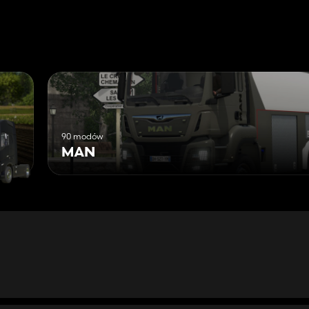
90 modów
MAN