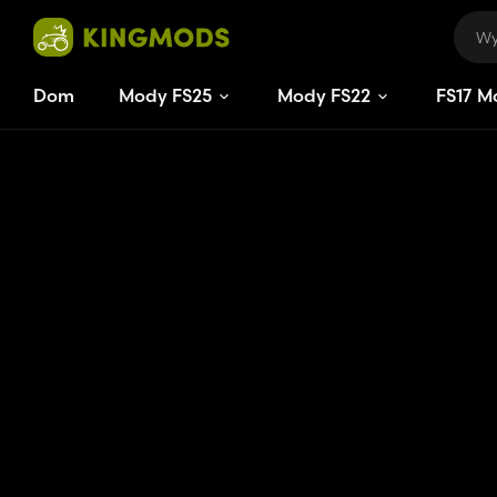
Dom
Mody FS25
Mody FS22
FS
17
M