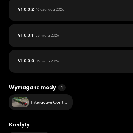
Dzięki maksymalnej prędkości 150 km/h TLF4000 jest nie tylko at
16 czerwca 2026
V1.0.0.2
ale także mocny technicznie. Szybko na miejscu i gotowy do użyc
Cena
Cena wywoławcza: 480 000 euro
28 maja 2026
V1.0.0.1
Wniosek
TLF4000 to idealny wybór dla każdego, kto szuka nowoczesnego
Liczne opcje konfiguracji i animowane funkcje sprawiają, że ka
16 maja 2026
V1.0.0.0
Wymagane mody
1
Interactive Control
Kredyty