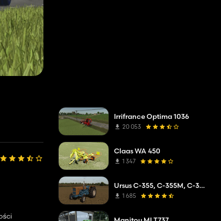
Irrifrance Optima 1036
20 053
Claas WA 450
1 347
Ursus C-355, C-355M, C-360
1 685
ości
Manitou MLT737