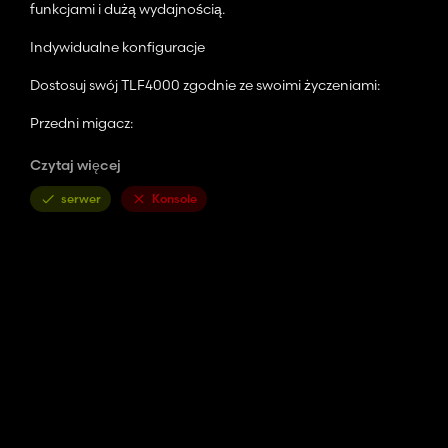
funkcjami i dużą wydajnością.
Indywidualne konfiguracje
Dostosuj swój TLF4000 zgodnie ze swoimi życzeniami:
Przedni migacz:
- Poniżej 2x
Czytaj więcej
- Powyżej 2x
- Góra i dół 4x
serwer
Konsole
Niebieskie światło:
- Mała statyka
- Świetna statyka
Osłona przeciwsłoneczna:
- Plastik
- Szkło
Wzory: