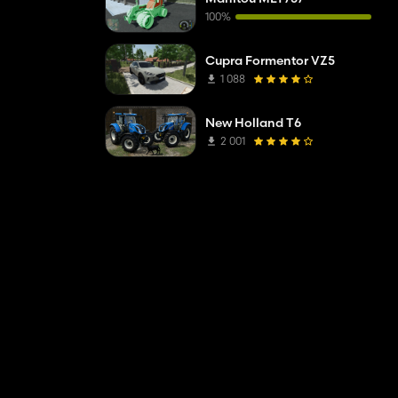
100%
Cupra Formentor VZ5
1 088
New Holland T6
2 001