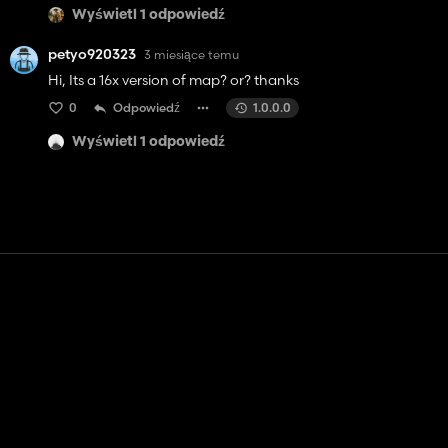
Wyświetl 1 odpowiedź
petyo920323
3 miesiące temu
Hi, Its a 16x version of map? or? thanks
0
Odpowiedź
1.0.0.0
Wyświetl 1 odpowiedź
Kontakt
Pomoc
Warunki usługi
Polityka prywatności
Zarządzaj plikami cookie