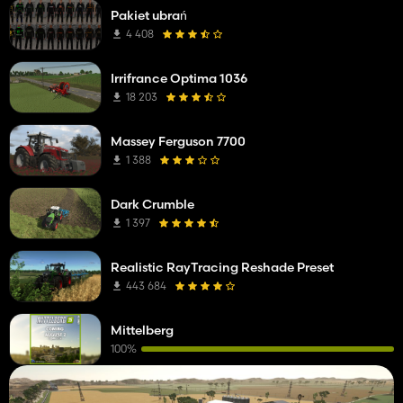
Pakiet ubrań
4 408
Irrifrance Optima 1036
18 203
Massey Ferguson 7700
1 388
Dark Crumble
1 397
Realistic RayTracing Reshade Preset
443 684
Mittelberg
100%