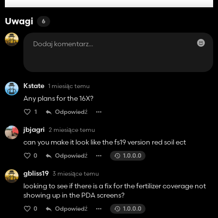
Uwagi
6
Kstate
1 miesiąc temu
Any plans for the 16X?
1
Odpowiedź
jbjagri
2 miesiące temu
can you make it look like the fs19 version red soil ect
0
Odpowiedź
1.0.0.0
gbliss19
3 miesiące temu
looking to see if there is a fix for the fertilizer coverage not
showing up in the PDA screens?
0
Odpowiedź
1.0.0.0