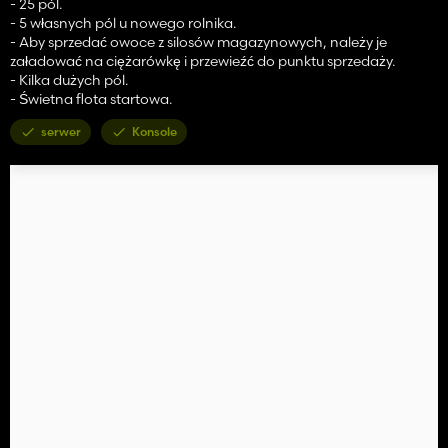
- 25 pól.
- 5 własnych pól u nowego rolnika.
- Aby sprzedać owoce z silosów magazynowych, należy je
załadować na ciężarówkę i przewieźć do punktu sprzedaży.
- Kilka dużych pól.
- Świetna flota startowa.
serwer
Konsole