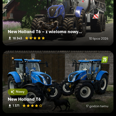
New Holland T6 – z wieloma nowymi funkcjami
18 343
10 lipca 2026
Nowy
New Holland T6
1 371
17 godzin temu