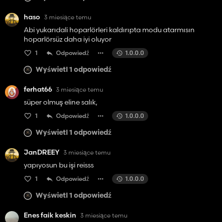
haso
3 miesiące temu
Abi yukarıdali hoparlörleri kaldırıpta modu atarmısın
hoparlörsüz daha iyi oluyor
1
Odpowiedź
1.0.0.0
Wyświetl 1 odpowiedź
ferhat66
3 miesiące temu
süper olmuş eline salık,
1
Odpowiedź
1.0.0.0
Wyświetl 1 odpowiedź
JanDREEY
3 miesiące temu
yapıyosun bu işi reisss
1
Odpowiedź
1.0.0.0
Wyświetl 1 odpowiedź
Enes faik keskin
3 miesiące temu