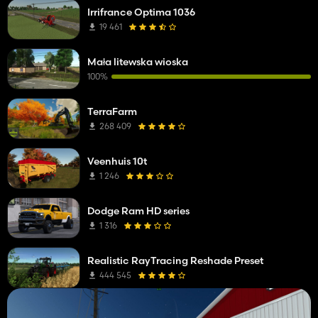
Irrifrance Optima 1036
19 461
Mała litewska wioska
100%
TerraFarm
268 409
Veenhuis 10t
1 246
Dodge Ram HD series
1 316
Realistic RayTracing Reshade Preset
444 545