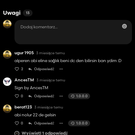
Uwagi
13
ugur 1905
3 miesiące temu
alperen abi eline sağlık beni dc den bilirsin ban ydim :D
2
Odpowiedź
AncesTM
3 miesiące temu
Sign by AncesTM
0
Odpowiedź
1.0.0.0
berat123
3 miesiące temu
abi nolur 22 de gelsin
0
Odpowiedź
1.0.0.0
Wyświetl 1 odpowiedź