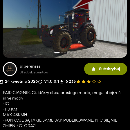
alperensss
Subskrybuj
81 subskrybentów
24 kwietnia 2026
V1.0.0.1
6 233
FAIR CIĄGNIK. Ci, którzy chcą prostego moda, mogą obejrzeć
inne mody
-IC
-110 KM
MAX-43KMH
-FUNKCJE SĄ TAKIE SAME JAK PUBLIKOWANE, NIC SIĘ NIE
ZMIENIŁO. GRAJ