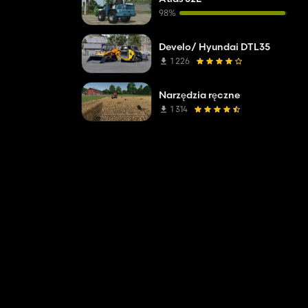
98%
Develo/ Hyundai DTL35
1 226
Narzędzia ręczne
1 314
, jeśli