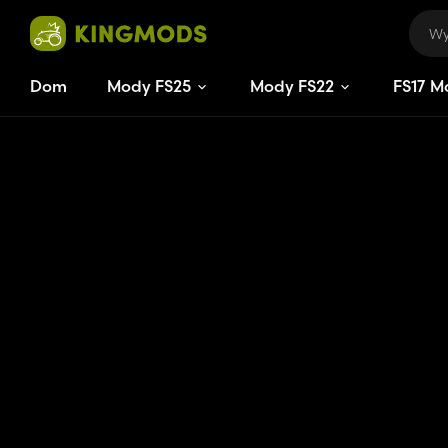
Dom
Mody FS25
Mody FS22
FS
17
M