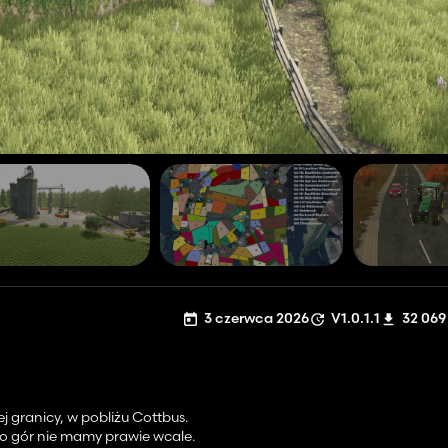
3 czerwca 2026
V1.0.1.1
32 069
 granicy, w pobliżu Cottbus.
 bo gór nie mamy prawie wcale.