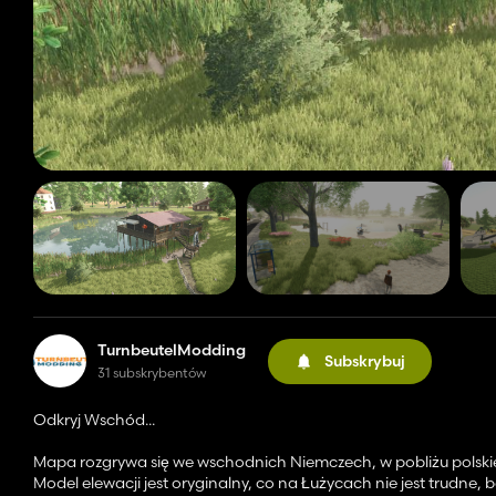
TurnbeutelModding
Subskrybuj
31 subskrybentów
Odkryj Wschód...
Mapa rozgrywa się we wschodnich Niemczech, w pobliżu polskiej
Model elewacji jest oryginalny, co na Łużycach nie jest trudne,