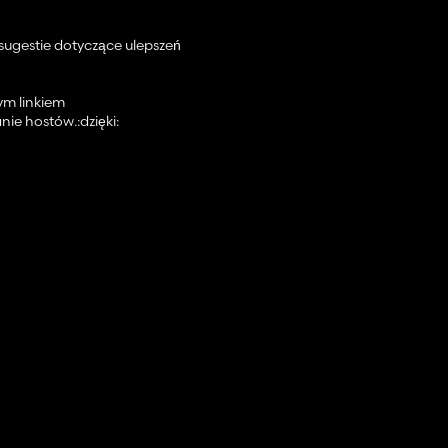
sugestie dotyczące ulepszeń
ym linkiem
ie hostów.:dzięki:
two warzywne 1 sad
łki marchwi lub kawałki buraków
la
ładu/wyjścia, ale możesz także grać na łatwym lub średnim poziomie