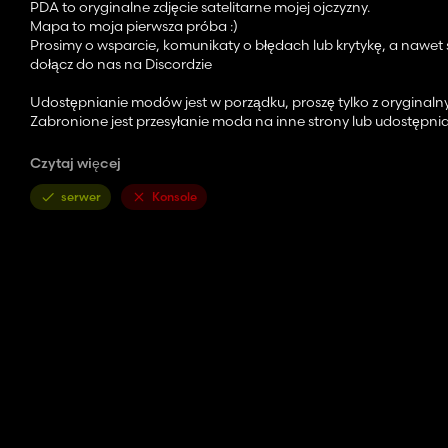
PDA to oryginalne zdjęcie satelitarne mojej ojczyzny.
Mapa to moja pierwsza próba :)
Prosimy o wsparcie, komunikaty o błędach lub krytykę, a nawet 
dołącz do nas na Discordzie
Udostępnianie modów jest w porządku, proszę tylko z oryginaln
Zabronione jest przesyłanie moda na inne strony lub udostępnian
Czytaj więcej
-130 pól z czego 20 to łąki
serwer
Konsole
-4 działki zabudowane, 2 tereny budowlane 1 BGA 1 gospodars
-8 lasów
-9 dzikich łąk
- Zwierzęta i BGA potrzebują kawałków warzyw, takich jak kawa
-Na środku mapy znajduje się 1 plac startowy z pojazdami i 3 po
-Prawie 30 produkcji
-Produkcje są dostosowane do trudnych pod względem zysku i wk