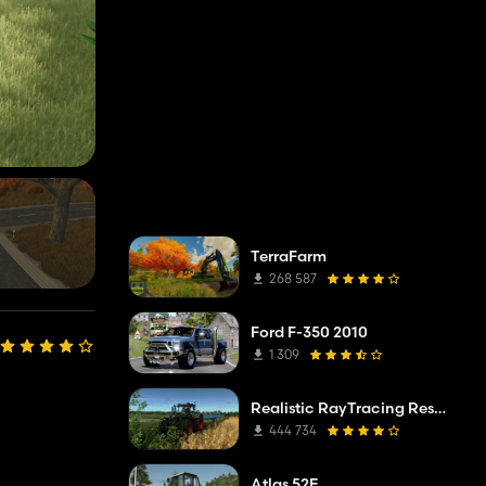
TerraFarm
268 587
Ford F-350 2010
1 309
Realistic RayTracing Reshade Preset
444 734
Atlas 52E