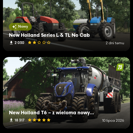
Nowy
New Holland Series L & TL No Cab
2 030
2 dni temu
New Holland T6 – z wieloma nowymi funkcjami
18 317
10 lipca 2026