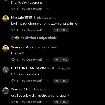
Kral td65d yaparmısın
1
Odpowiedź
Mustafa5050
8 miesięcy temu
kral mazot alınmıyor bir düzelt sana zahmet
1
Odpowiedź
1.1.0.0
Wyświetl 1 odpowiedź
Sundgau Agri
8 miesięcy temu
buggé !!
1
Odpowiedź
1.1.0.0
BOZKURTLAR TARIM 55
8 miesięcy temu
fs22 ye gelecek mi
1
Odpowiedź
1.1.0.0
Terragri57
8 miesięcy temu
est il possible d'y mettre un chargeur ?
0
Odpowiedź
1.1.0.0