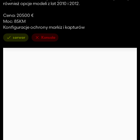
również opcje modeli z lat 2010 i 2012.
Cena: 20500 €
Moc: 85KM
Konfiguracje ochrony markiz i kapturów
serwer
Konsole