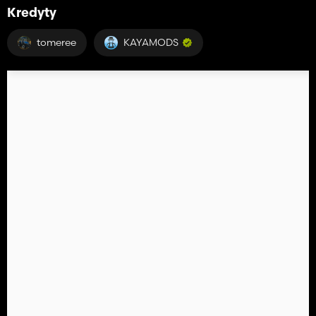
Kredyty
tomeree
KAYAMODS