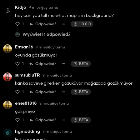
Kidjo
9 miesięcy temu
hey can you tell me what map is in background?
1
Odpowiedź
1.0.0.0
Wyświetl 1 odpowiedź
Erman16
9 miesięcy temu
oyunda gözükmüyor
1
Odpowiedź
BETA
sumsukluTR
9 miesięcy temu
kanka saveye girerken gözüküyor mağazada gözükmüyor
1
Odpowiedź
BETA
enes81818
9 miesięcy temu
çalışmıyo
1
Odpowiedź
BETA
hgmodding
9 miesięcy temu
link corrompido