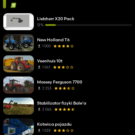
Liebherr X20 Pack
12%
New Holland T6
1 000
Veenhuis 10t
1 067
Massey Ferguson 7700
2 253
Stabilizator fizyki Bale'a
2 066
Kotwica pojazdu
1 028