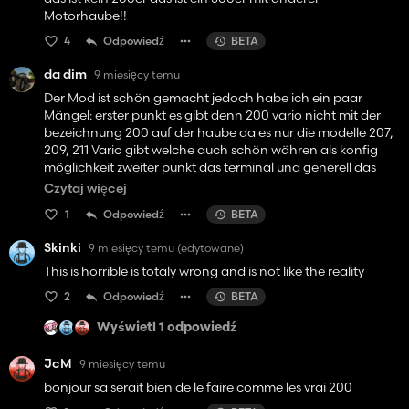
Motorhaube!!
4
Odpowiedź
BETA
da dim
9 miesięcy temu
Der Mod ist schön gemacht jedoch habe ich ein paar
Mängel: erster punkt es gibt denn 200 vario nicht mit der
bezeichnung 200 auf der haube da es nur die modelle 207,
209, 211 Vario gibt welche auch schön währen als konfig
möglichkeit zweiter punkt das terminal und generell das
bedienkonzept des 200 vario in diesem fall sind falsch
Czytaj więcej
einerseits ist bei profi plus das große terminal auf der
1
Odpowiedź
BETA
maschine andererseits gibt es bei dem hier gebauten
modell eigentlich nur das Fendt One bedienkonzept
Skinki
9 miesięcy temu
(edytowane)
ansonsten wirklich schön gemachtes Fahrzeug
This is horrible is totaly wrong and is not like the reality
2
Odpowiedź
BETA
Wyświetl 1 odpowiedź
JcM
9 miesięcy temu
bonjour sa serait bien de le faire comme les vrai 200