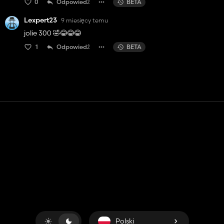
0
Odpowiedź
BETA
Lexpert23
9 miesięcy temu
jolie 300 🤣😂😂😂
1
Odpowiedź
BETA
Kontakt
Pomoc
Warunki usługi
Polityka prywatności
Zarządzaj plikami cookie
Polski