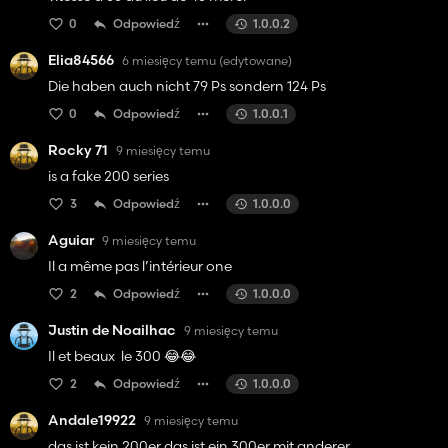
0
Odpowiedź
1.0.0.2
Elia84566
6 miesięcy temu
(edytowane)
Die haben auch nicht 79 Ps sondern 124 Ps
0
Odpowiedź
1.0.0.1
Rocky 71
9 miesięcy temu
is a fake 200 series
3
Odpowiedź
1.0.0.0
Aguiar
9 miesięcy temu
Il a même pas l’intérieur one
2
Odpowiedź
1.0.0.0
Justin de Noailhac
9 miesięcy temu
Il et beaux le 300 😂😂
2
Odpowiedź
1.0.0.0
Andale19922
9 miesięcy temu
das ist kein 200er das ist ein 300er mit anderer