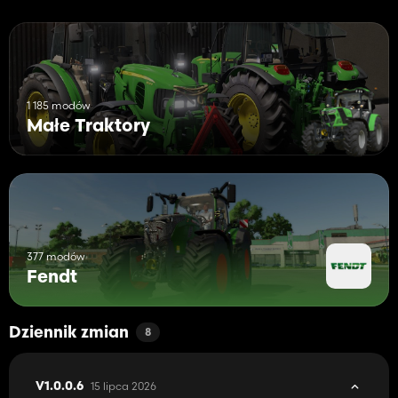
1 185 modów
Małe Traktory
377 modów
Fendt
Dziennik zmian
8
15 lipca 2026
V1.0.0.6