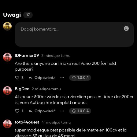
Uwagi
17
IDFarmer09
2 miesiące temu
Are there anyone can make real Vario 200 for field
purpose?
3
Odpowiedź
1.0.0.4
BigDee
2 miesiące temu
Als neuer 300er würde es ja ziemlich passen. Aber der 200er
ist vom Aufbau her komplett anders.
1
Odpowiedź
1.0.0.4
toto44ouest
4 miesiące temu
super mod esque cest possible de le metre en 100cv et la
vitesse a 53 au lieu de 43 merci