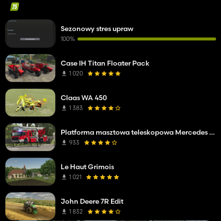
Sezonowy stres upraw
100%
Case IH Titan Floater Pack
1 020
Claas WA 450
1 383
Platforma masztowa teleskopowa Mercedes Benz Econic WISS
933
Le Haut Grimois
1 021
John Deere 7R Edit
1 832